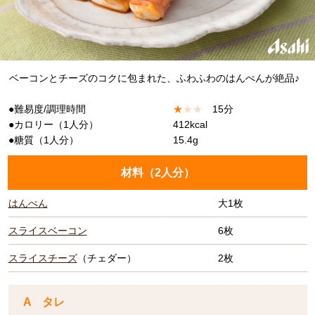
ベーコンとチーズのコクに包まれた、ふわふわのはんぺんが絶品♪
●難易度/調理時間
★
★
★
15分
●カロリー（1人分）
412kcal
●糖質（1人分）
15.4g
材料（
2人分
）
はんぺん
大1枚
スライスベーコン
6枚
スライスチーズ
（チェダー）
2枚
A タレ