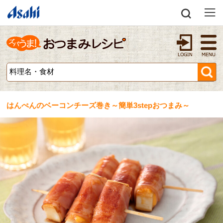
はんぺんのベーコンチーズ巻き～簡単3stepおつまみ～