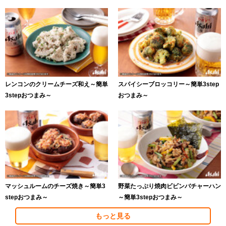
レンコンのクリームチーズ和え～簡単
スパイシーブロッコリー～簡単3step
3stepおつまみ～
おつまみ～
マッシュルームのチーズ焼き～簡単3
野菜たっぷり焼肉ビビンバチャーハン
stepおつまみ～
～簡単3stepおつまみ～
もっと見る