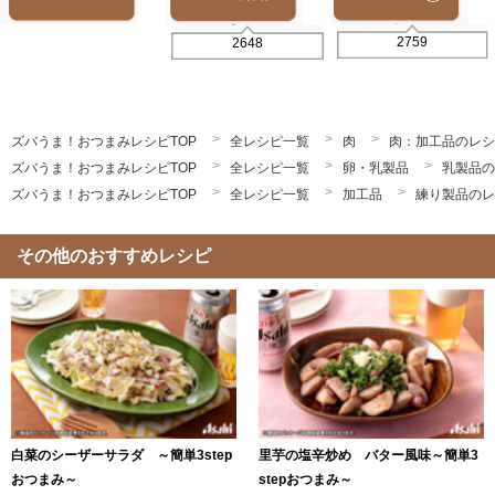
2759
2648
ズバうま！おつまみレシピTOP
全レシピ一覧
肉
肉：加工品のレシ
ズバうま！おつまみレシピTOP
全レシピ一覧
卵・乳製品
乳製品の
ズバうま！おつまみレシピTOP
全レシピ一覧
加工品
練り製品のレ
その他のおすすめレシピ
白菜のシーザーサラダ ～簡単3step
里芋の塩辛炒め バター風味～簡単3
おつまみ～
stepおつまみ～