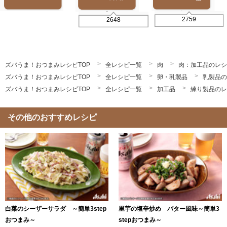
2759
2648
ズバうま！おつまみレシピTOP
全レシピ一覧
肉
肉：加工品のレシ
ズバうま！おつまみレシピTOP
全レシピ一覧
卵・乳製品
乳製品の
ズバうま！おつまみレシピTOP
全レシピ一覧
加工品
練り製品のレ
その他のおすすめレシピ
白菜のシーザーサラダ ～簡単3step
里芋の塩辛炒め バター風味～簡単3
おつまみ～
stepおつまみ～