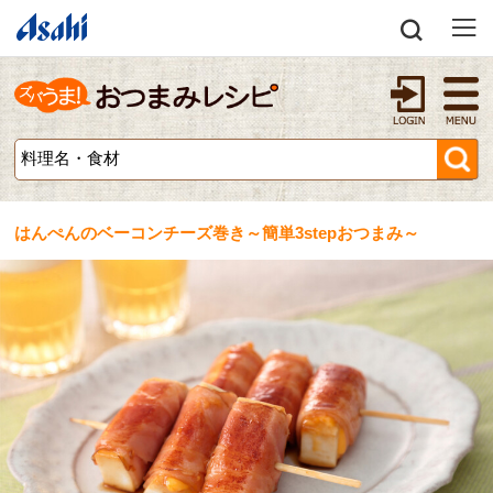
はんぺんのベーコンチーズ巻き～簡単3stepおつまみ～