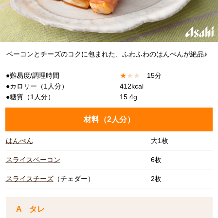
ベーコンとチーズのコクに包まれた、ふわふわのはんぺんが絶品♪
●難易度/調理時間
★
★
★
15分
●カロリー（1人分）
412kcal
●糖質（1人分）
15.4g
材料（
2人分
）
はんぺん
大1枚
スライスベーコン
6枚
スライスチーズ
（チェダー）
2枚
A タレ