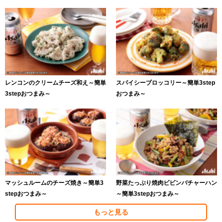
レンコンのクリームチーズ和え～簡単
スパイシーブロッコリー～簡単3step
3stepおつまみ～
おつまみ～
マッシュルームのチーズ焼き～簡単3
野菜たっぷり焼肉ビビンバチャーハン
stepおつまみ～
～簡単3stepおつまみ～
もっと見る