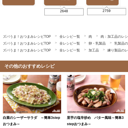
2759
2648
ズバうま！おつまみレシピTOP
全レシピ一覧
肉
肉：加工品のレシ
ズバうま！おつまみレシピTOP
全レシピ一覧
卵・乳製品
乳製品の
ズバうま！おつまみレシピTOP
全レシピ一覧
加工品
練り製品のレ
その他のおすすめレシピ
白菜のシーザーサラダ ～簡単3step
里芋の塩辛炒め バター風味～簡単3
おつまみ～
stepおつまみ～