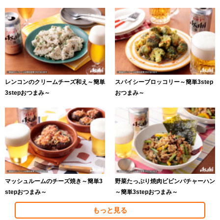
レンコンのクリームチーズ和え～簡単
スパイシーブロッコリー～簡単3step
3stepおつまみ～
おつまみ～
マッシュルームのチーズ焼き～簡単3
野菜たっぷり焼肉ビビンバチャーハン
stepおつまみ～
～簡単3stepおつまみ～
もっと見る