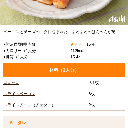
ベーコンとチーズのコクに包まれた、ふわふわのはんぺんが絶品♪
●難易度/調理時間
★
★
★
15分
●カロリー（1人分）
412kcal
●糖質（1人分）
15.4g
材料（
2人分
）
はんぺん
大1枚
スライスベーコン
6枚
スライスチーズ
（チェダー）
2枚
A タレ