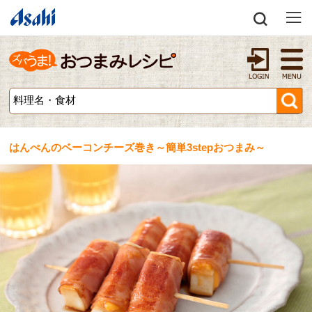
はんぺんのベーコンチーズ巻き～簡単3stepおつまみ～