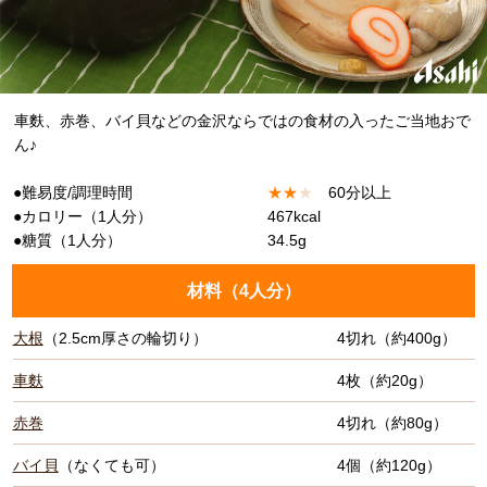
車麩、赤巻、バイ貝などの金沢ならではの食材の入ったご当地おで
ん♪
●難易度/調理時間
★
★
★
60分以上
●カロリー（1人分）
467kcal
●糖質（1人分）
34.5g
材料（
4人分
）
大根
（2.5cm厚さの輪切り）
4切れ（約400g）
車麩
4枚（約20g）
赤巻
4切れ（約80g）
バイ貝
（なくても可）
4個（約120g）