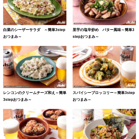
白菜のシーザーサラダ ～簡単3step
里芋の塩辛炒め バター風味～簡単3
おつまみ～
stepおつまみ～
レンコンのクリームチーズ和え～簡単
スパイシーブロッコリー～簡単3step
3stepおつまみ～
おつまみ～