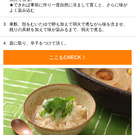
★できれば事前に作り一度自然に冷まして置くと、さらに味が
よく染み込む
3.
車麩、殻をむいたゆで卵も加えて弱火で煮ながら味を含ませ、
残りの具材を加えて味が染みるまで、弱火で煮る。
4.
器に取り、辛子をつけて頂く。
ここもCHECK！