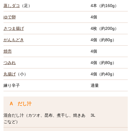
蒸しダコ
（足）
4本（約160g）
ゆで卵
4個
さつま揚げ
4枚（約200g）
がんもどき
4個（約80g）
焼売
4個
つみれ
4個（約80g）
丸揚げ
（小）
4個（約40g）
練り辛子
適量
A だし汁
混合だし汁（カツオ、昆布、煮干し、焼きあ
3L
ごなど）