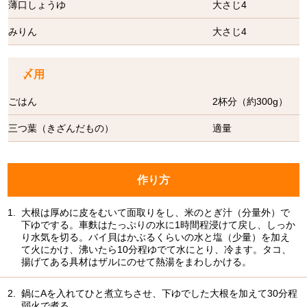
薄口しょうゆ
大さじ4
みりん
大さじ4
〆用
ごはん
2杯分（約300g）
三つ葉（きざんだもの）
適量
作り方
1.
大根は厚めに皮をむいて面取りをし、米のとぎ汁（分量外）で
下ゆでする。車麩はたっぷりの水に1時間程浸けて戻し、しっか
り水気を切る。バイ貝はかぶるくらいの水と塩（少量）を加え
て火にかけ、沸いたら10分程ゆでて水にとり、冷ます。タコ、
揚げてある具材はザルにのせて熱湯をまわしかける。
2.
鍋にAを入れてひと煮立ちさせ、下ゆでした大根を加えて30分程
弱火で煮る。