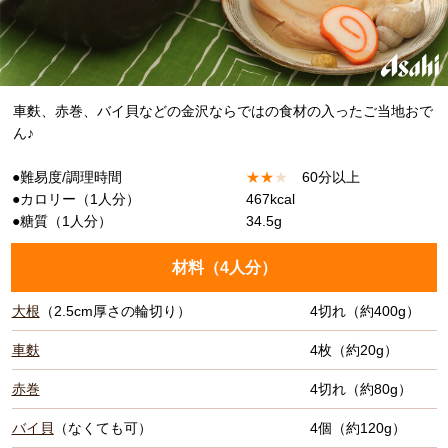
車麩、赤巻、バイ貝などの金沢ならではの食材の入ったご当地おで
ん♪
●難易度/調理時間
★
★
★
60分以上
●カロリー（1人分）
467kcal
●糖質（1人分）
34.5g
材料（
4人分
）
大根
（2.5cm厚さの輪切り）
4切れ（約400g）
車麩
4枚（約20g）
赤巻
4切れ（約80g）
バイ貝
（なくても可）
4個（約120g）