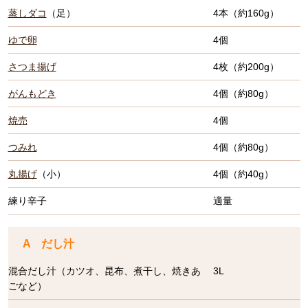
蒸しダコ
（足）
4本（約160g）
ゆで卵
4個
さつま揚げ
4枚（約200g）
がんもどき
4個（約80g）
焼売
4個
つみれ
4個（約80g）
丸揚げ
（小）
4個（約40g）
練り辛子
適量
A だし汁
混合だし汁（カツオ、昆布、煮干し、焼きあ
3L
ごなど）