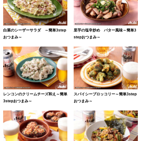
白菜のシーザーサラダ ～簡単3step
里芋の塩辛炒め バター風味～簡単3
おつまみ～
stepおつまみ～
レンコンのクリームチーズ和え～簡単
スパイシーブロッコリー～簡単3step
3stepおつまみ～
おつまみ～