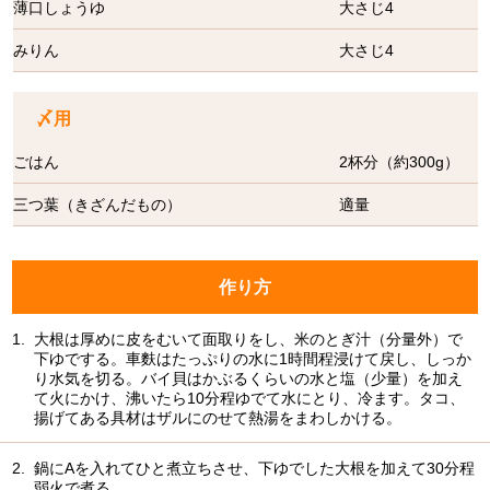
薄口しょうゆ
大さじ4
みりん
大さじ4
〆用
ごはん
2杯分（約300g）
三つ葉（きざんだもの）
適量
作り方
1.
大根は厚めに皮をむいて面取りをし、米のとぎ汁（分量外）で
下ゆでする。車麩はたっぷりの水に1時間程浸けて戻し、しっか
り水気を切る。バイ貝はかぶるくらいの水と塩（少量）を加え
て火にかけ、沸いたら10分程ゆでて水にとり、冷ます。タコ、
揚げてある具材はザルにのせて熱湯をまわしかける。
2.
鍋にAを入れてひと煮立ちさせ、下ゆでした大根を加えて30分程
弱火で煮る。