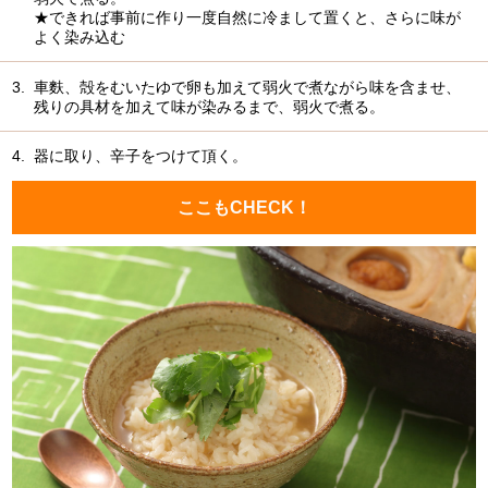
★できれば事前に作り一度自然に冷まして置くと、さらに味が
よく染み込む
3.
車麩、殻をむいたゆで卵も加えて弱火で煮ながら味を含ませ、
残りの具材を加えて味が染みるまで、弱火で煮る。
4.
器に取り、辛子をつけて頂く。
ここもCHECK！