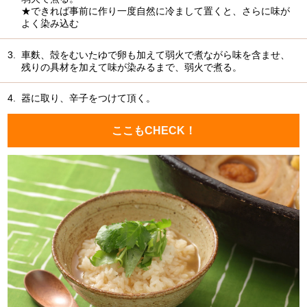
★できれば事前に作り一度自然に冷まして置くと、さらに味が
よく染み込む
3.
車麩、殻をむいたゆで卵も加えて弱火で煮ながら味を含ませ、
残りの具材を加えて味が染みるまで、弱火で煮る。
4.
器に取り、辛子をつけて頂く。
ここもCHECK！