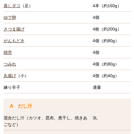
蒸しダコ
（足）
4本（約160g）
ゆで卵
4個
さつま揚げ
4枚（約200g）
がんもどき
4個（約80g）
焼売
4個
つみれ
4個（約80g）
丸揚げ
（小）
4個（約40g）
練り辛子
適量
A だし汁
混合だし汁（カツオ、昆布、煮干し、焼きあ
3L
ごなど）