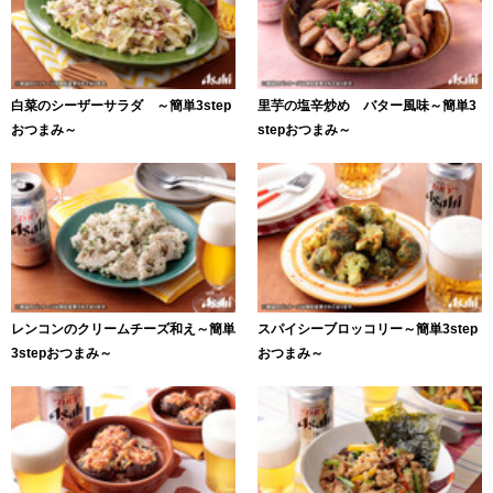
白菜のシーザーサラダ ～簡単3step
里芋の塩辛炒め バター風味～簡単3
おつまみ～
stepおつまみ～
レンコンのクリームチーズ和え～簡単
スパイシーブロッコリー～簡単3step
3stepおつまみ～
おつまみ～