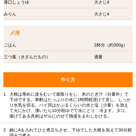
薄口しょうゆ
大さじ4
みりん
大さじ4
〆用
ごはん
2杯分（約300g）
三つ葉（きざんだもの）
適量
作り方
1.
大根は厚めに皮をむいて面取りをし、米のとぎ汁（分量外）で
下ゆでする。車麩はたっぷりの水に1時間程浸けて戻し、しっか
り水気を切る。バイ貝はかぶるくらいの水と塩（少量）を加え
て火にかけ、沸いたら10分程ゆでて水にとり、冷ます。タコ、
揚げてある具材はザルにのせて熱湯をまわしかける。
2.
鍋にAを入れてひと煮立ちさせ、下ゆでした大根を加えて30分程
弱火で煮る。