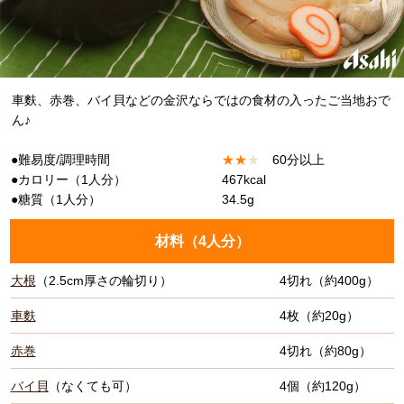
車麩、赤巻、バイ貝などの金沢ならではの食材の入ったご当地おで
ん♪
●難易度/調理時間
★
★
★
60分以上
●カロリー（1人分）
467kcal
●糖質（1人分）
34.5g
材料（
4人分
）
大根
（2.5cm厚さの輪切り）
4切れ（約400g）
車麩
4枚（約20g）
赤巻
4切れ（約80g）
バイ貝
（なくても可）
4個（約120g）