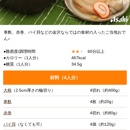
車麩、赤巻、バイ貝などの金沢ならではの食材の入ったご当地おで
ん♪
●難易度/調理時間
★
★
★
60分以上
●カロリー（1人分）
467kcal
●糖質（1人分）
34.5g
材料（
4人分
）
大根
（2.5cm厚さの輪切り）
4切れ（約400g）
車麩
4枚（約20g）
赤巻
4切れ（約80g）
バイ貝
（なくても可）
4個（約120g）