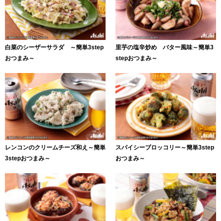
白菜のシーザーサラダ ～簡単3step
里芋の塩辛炒め バター風味～簡単3
おつまみ～
stepおつまみ～
レンコンのクリームチーズ和え～簡単
スパイシーブロッコリー～簡単3step
3stepおつまみ～
おつまみ～