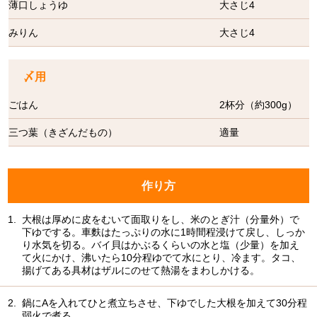
薄口しょうゆ
大さじ4
みりん
大さじ4
〆用
ごはん
2杯分（約300g）
三つ葉（きざんだもの）
適量
作り方
1.
大根は厚めに皮をむいて面取りをし、米のとぎ汁（分量外）で
下ゆでする。車麩はたっぷりの水に1時間程浸けて戻し、しっか
り水気を切る。バイ貝はかぶるくらいの水と塩（少量）を加え
て火にかけ、沸いたら10分程ゆでて水にとり、冷ます。タコ、
揚げてある具材はザルにのせて熱湯をまわしかける。
2.
鍋にAを入れてひと煮立ちさせ、下ゆでした大根を加えて30分程
弱火で煮る。