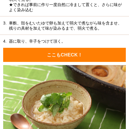
★できれば事前に作り一度自然に冷まして置くと、さらに味が
よく染み込む
3.
車麩、殻をむいたゆで卵も加えて弱火で煮ながら味を含ませ、
残りの具材を加えて味が染みるまで、弱火で煮る。
4.
器に取り、辛子をつけて頂く。
ここもCHECK！