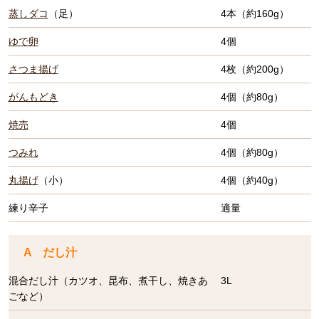
蒸しダコ
（足）
4本（約160g）
ゆで卵
4個
さつま揚げ
4枚（約200g）
がんもどき
4個（約80g）
焼売
4個
つみれ
4個（約80g）
丸揚げ
（小）
4個（約40g）
練り辛子
適量
A だし汁
混合だし汁（カツオ、昆布、煮干し、焼きあ
3L
ごなど）