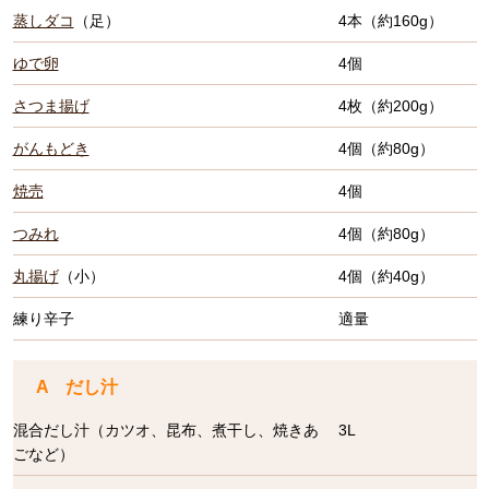
蒸しダコ
（足）
4本（約160g）
ゆで卵
4個
さつま揚げ
4枚（約200g）
がんもどき
4個（約80g）
焼売
4個
つみれ
4個（約80g）
丸揚げ
（小）
4個（約40g）
練り辛子
適量
A だし汁
混合だし汁（カツオ、昆布、煮干し、焼きあ
3L
ごなど）