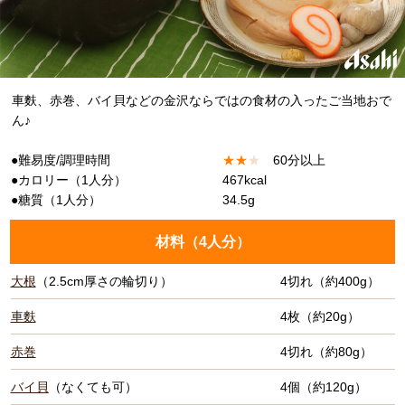
車麩、赤巻、バイ貝などの金沢ならではの食材の入ったご当地おで
ん♪
●難易度/調理時間
★
★
★
60分以上
●カロリー（1人分）
467kcal
●糖質（1人分）
34.5g
材料（
4人分
）
大根
（2.5cm厚さの輪切り）
4切れ（約400g）
車麩
4枚（約20g）
赤巻
4切れ（約80g）
バイ貝
（なくても可）
4個（約120g）