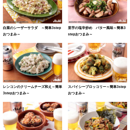
白菜のシーザーサラダ ～簡単3step
里芋の塩辛炒め バター風味～簡単3
おつまみ～
stepおつまみ～
レンコンのクリームチーズ和え～簡単
スパイシーブロッコリー～簡単3step
3stepおつまみ～
おつまみ～