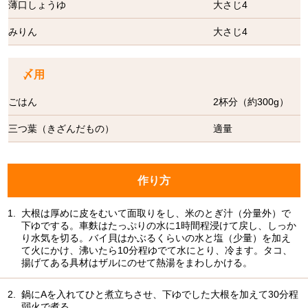
薄口しょうゆ
大さじ4
みりん
大さじ4
〆用
ごはん
2杯分（約300g）
三つ葉（きざんだもの）
適量
作り方
1.
大根は厚めに皮をむいて面取りをし、米のとぎ汁（分量外）で
下ゆでする。車麩はたっぷりの水に1時間程浸けて戻し、しっか
り水気を切る。バイ貝はかぶるくらいの水と塩（少量）を加え
て火にかけ、沸いたら10分程ゆでて水にとり、冷ます。タコ、
揚げてある具材はザルにのせて熱湯をまわしかける。
2.
鍋にAを入れてひと煮立ちさせ、下ゆでした大根を加えて30分程
弱火で煮る。