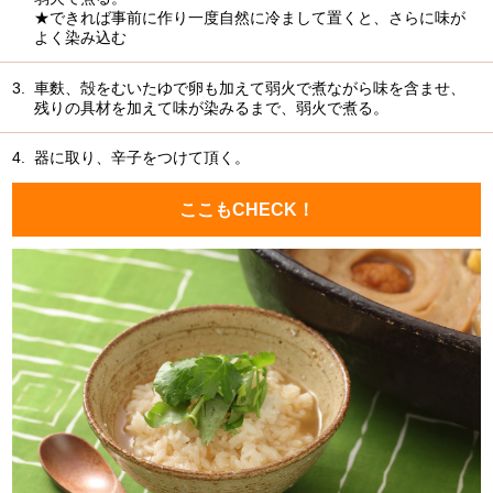
★できれば事前に作り一度自然に冷まして置くと、さらに味が
よく染み込む
3.
車麩、殻をむいたゆで卵も加えて弱火で煮ながら味を含ませ、
残りの具材を加えて味が染みるまで、弱火で煮る。
4.
器に取り、辛子をつけて頂く。
ここもCHECK！