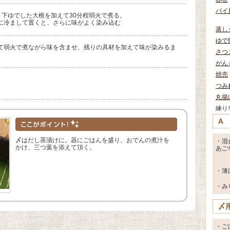
バイ
、下ゆでした大根を加えて30分程弱火で煮る。
に冷まして置くと、さらに味がよく染み込む
蒸し
ゆで
て弱火で煮ながら味を含ませ、残りの具材を加えて味が染みるま
さつ
がん
焼売
つみ
丸揚
練り
A
〆はだし茶漬けに。器にごはんを盛り、おでんの煮汁を
・混
かけ、三つ葉を添えて頂く。
あご
・薄
・み
〆
・ご