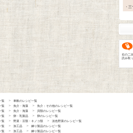
・三
右の二
読み取
一覧
車麩のレシピ一覧
一覧
魚介・海藻
魚介：その他のレシピ一覧
一覧
魚介・海藻
貝類のレシピ一覧
一覧
卵・乳製品
卵のレシピ一覧
一覧
野菜・豆類・キノコ類
淡色野菜のレシピ一覧
一覧
加工品
練り製品のレシピ一覧
一覧
加工品
練り製品のレシピ一覧