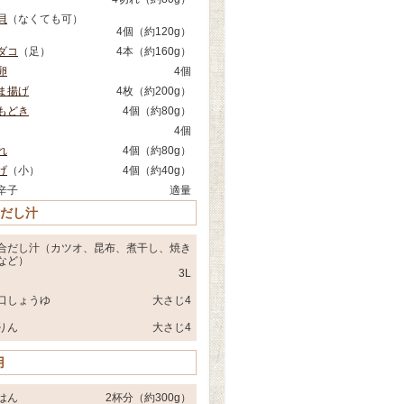
貝
（なくても可）
4個（約120g）
ダコ
（足）
4本（約160g）
卵
4個
ま揚げ
4枚（約200g）
もどき
4個（約80g）
4個
れ
4個（約80g）
げ
（小）
4個（約40g）
辛子
適量
 だし汁
合だし汁（カツオ、昆布、煮干し、焼き
など）
3L
口しょうゆ
大さじ4
りん
大さじ4
用
はん
2杯分（約300g）