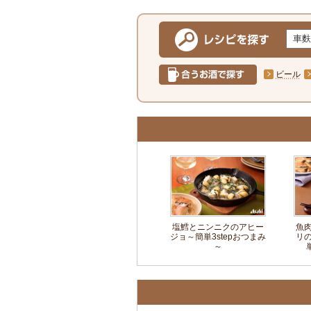
ビール
塩鱈とニンニクのアヒー
魚
ジョ～簡単3stepおつまみ
リ
～