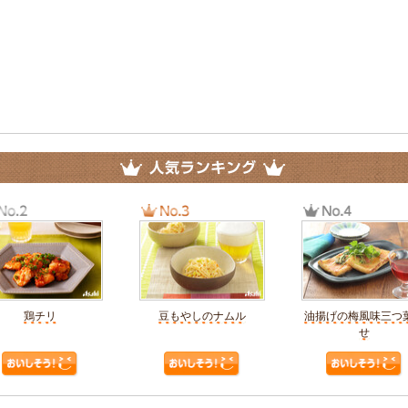
鶏チリ
豆もやしのナムル
油揚げの梅風味三つ
せ