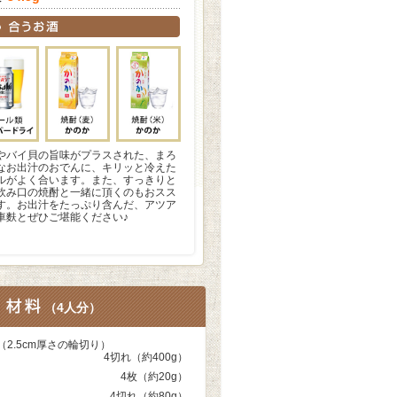
やバイ貝の旨味がプラスされた、まろ
なお出汁のおでんに、キリッと冷えた
ルがよく合います。また、すっきりと
飲み口の焼酎と一緒に頂くのもおスス
す。お出汁をたっぷり含んだ、アツア
車麩とぜひご堪能ください♪
（
4人分
）
（2.5cm厚さの輪切り）
4切れ（約400g）
4枚（約20g）
4切れ（約80g）