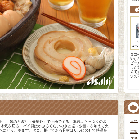
タコ
やか
ビー
した
メで
ツの
大根
をし、米のとぎ汁（分量外）で下ゆでする。車麩はたっぷりの水
り水気を切る。バイ貝はかぶるくらいの水と塩（少量）を加えて火
て水にとり、冷ます。タコ、揚げてある具材はザルにのせて熱湯を
車麩
赤巻