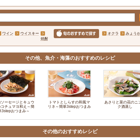
ワイン
ウイスキー
オクラ
みょう
焼酎
その他、魚介・海藻のおすすめのレシピ
肉ソーセージとキュウ
トマトとしらすの和風マ
あさりと菜の花のニ
のコチュマヨ和え～簡
リネ～簡単3stepおつまみ
ク酒蒸し
単3stepおつまみ～
～
その他のおすすめレシピ