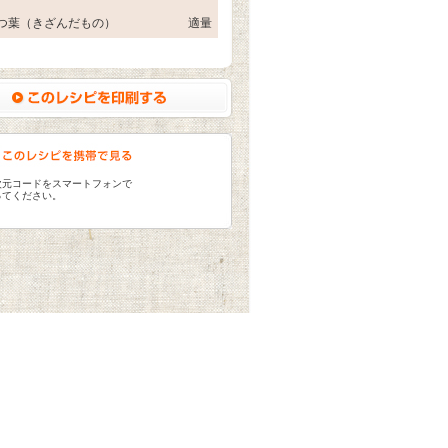
つ葉（きざんだもの）
適量
次元コードをスマートフォンで
ってください。