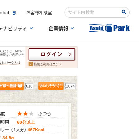
obal
お客様相談室
検索キーワード入力
テナビリティ
企業情報
ただくと、MYレ
機能をご利用いた
サヒパークとは
新規ご利用はコチラ
618
1074
60分以上
467Kcal
34.5g