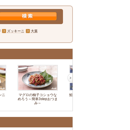
が
ズッキーニ
大葉
ンニ
マグロの柚子コショウな
鮭の照りマヨ～簡単3step
めろう～簡単3stepおつま
おつまみ～
み～