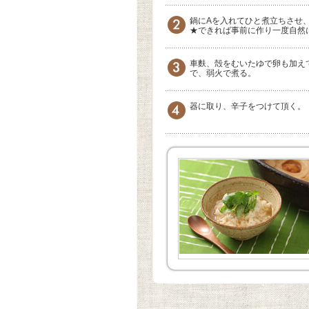
鍋にAを入れてひと煮立ちさせ
★できれば事前に作り一度自然
車麩、殻をむいたゆで卵も加え
で、弱火で煮る。
器に取り、辛子をつけて頂く。