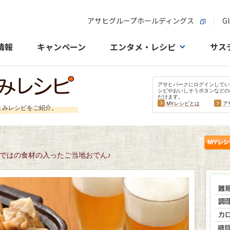
アサヒグループホールディングス
Gl
情報
キャンペーン
エンタメ・レシピ
サス
アサヒパークにログインしてい
シピやおいしそうボタンなどの
だけます。
MYレシピとは
ア
まみレシピをご紹介。
ではの食材の入ったご当地おでん♪