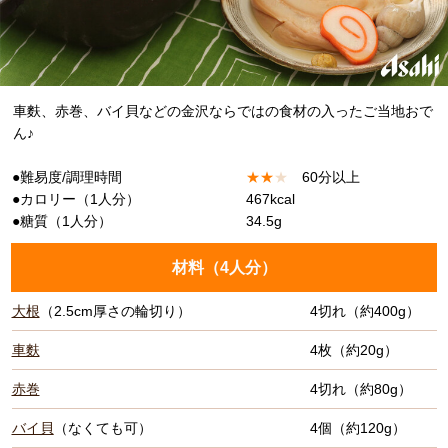
車麩、赤巻、バイ貝などの金沢ならではの食材の入ったご当地おで
ん♪
●難易度/調理時間
★
★
★
60分以上
●カロリー（1人分）
467kcal
●糖質（1人分）
34.5g
材料（
4人分
）
大根
（2.5cm厚さの輪切り）
4切れ（約400g）
車麩
4枚（約20g）
赤巻
4切れ（約80g）
バイ貝
（なくても可）
4個（約120g）