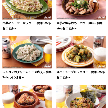
白菜のシーザーサラダ ～簡単3step
里芋の塩辛炒め バター風味～簡単3
おつまみ～
stepおつまみ～
レンコンのクリームチーズ和え～簡単
スパイシーブロッコリー～簡単3step
3stepおつまみ～
おつまみ～