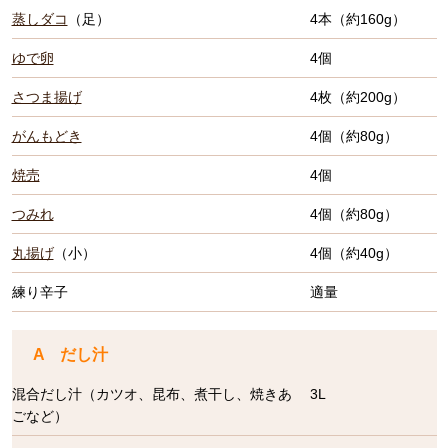
蒸しダコ
（足）
4本（約160g）
ゆで卵
4個
さつま揚げ
4枚（約200g）
がんもどき
4個（約80g）
焼売
4個
つみれ
4個（約80g）
丸揚げ
（小）
4個（約40g）
練り辛子
適量
A だし汁
混合だし汁（カツオ、昆布、煮干し、焼きあ
3L
ごなど）