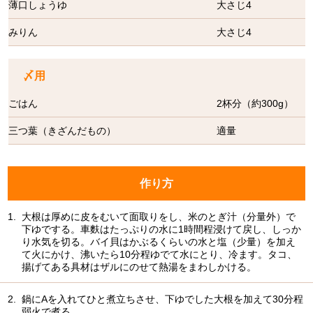
薄口しょうゆ
大さじ4
みりん
大さじ4
〆用
ごはん
2杯分（約300g）
三つ葉（きざんだもの）
適量
作り方
1.
大根は厚めに皮をむいて面取りをし、米のとぎ汁（分量外）で
下ゆでする。車麩はたっぷりの水に1時間程浸けて戻し、しっか
り水気を切る。バイ貝はかぶるくらいの水と塩（少量）を加え
て火にかけ、沸いたら10分程ゆでて水にとり、冷ます。タコ、
揚げてある具材はザルにのせて熱湯をまわしかける。
2.
鍋にAを入れてひと煮立ちさせ、下ゆでした大根を加えて30分程
弱火で煮る。