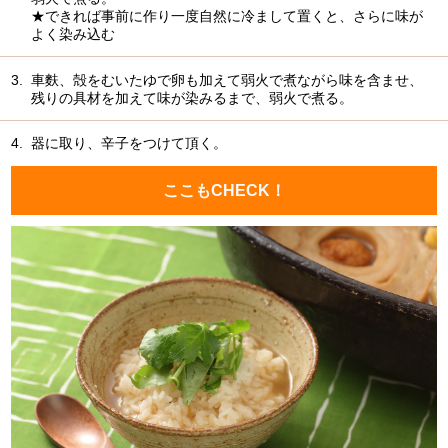
★できれば事前に作り一度自然に冷まして置くと、さらに味が
よく染み込む
3.
車麩、殻をむいたゆで卵も加えて弱火で煮ながら味を含ませ、
残りの具材を加えて味が染みるまで、弱火で煮る。
4.
器に取り、辛子をつけて頂く。
ここもCHECK！