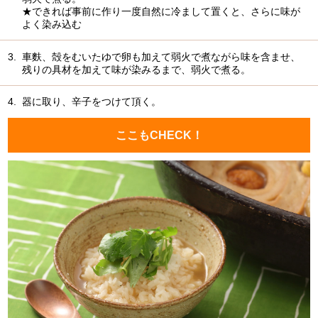
★できれば事前に作り一度自然に冷まして置くと、さらに味が
よく染み込む
3.
車麩、殻をむいたゆで卵も加えて弱火で煮ながら味を含ませ、
残りの具材を加えて味が染みるまで、弱火で煮る。
4.
器に取り、辛子をつけて頂く。
ここもCHECK！