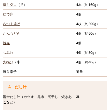
蒸しダコ
（足）
4本（約160g）
ゆで卵
4個
さつま揚げ
4枚（約200g）
がんもどき
4個（約80g）
焼売
4個
つみれ
4個（約80g）
丸揚げ
（小）
4個（約40g）
練り辛子
適量
A だし汁
混合だし汁（カツオ、昆布、煮干し、焼きあ
3L
ごなど）