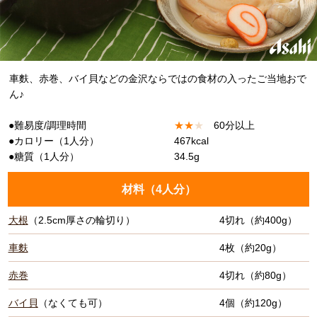
車麩、赤巻、バイ貝などの金沢ならではの食材の入ったご当地おで
ん♪
●難易度/調理時間
★
★
★
60分以上
●カロリー（1人分）
467kcal
●糖質（1人分）
34.5g
材料（
4人分
）
大根
（2.5cm厚さの輪切り）
4切れ（約400g）
車麩
4枚（約20g）
赤巻
4切れ（約80g）
バイ貝
（なくても可）
4個（約120g）