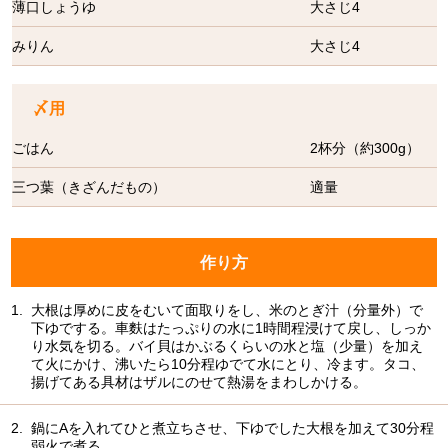
薄口しょうゆ
大さじ4
みりん
大さじ4
〆用
ごはん
2杯分（約300g）
三つ葉（きざんだもの）
適量
作り方
1.
大根は厚めに皮をむいて面取りをし、米のとぎ汁（分量外）で
下ゆでする。車麩はたっぷりの水に1時間程浸けて戻し、しっか
り水気を切る。バイ貝はかぶるくらいの水と塩（少量）を加え
て火にかけ、沸いたら10分程ゆでて水にとり、冷ます。タコ、
揚げてある具材はザルにのせて熱湯をまわしかける。
2.
鍋にAを入れてひと煮立ちさせ、下ゆでした大根を加えて30分程
弱火で煮る。