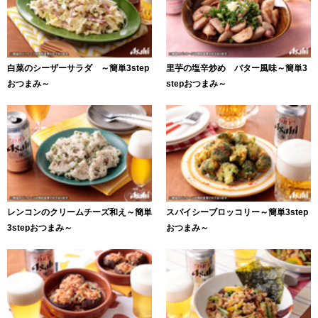
白菜のシーザーサラダ ～簡単3step
里芋の塩辛炒め バター風味～簡単3
おつまみ～
stepおつまみ～
レンコンのクリームチーズ和え～簡単
スパイシーブロッコリー～簡単3step
3stepおつまみ～
おつまみ～