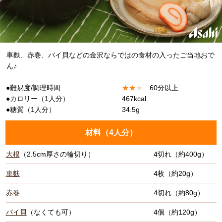
車麩、赤巻、バイ貝などの金沢ならではの食材の入ったご当地おで
ん♪
●難易度/調理時間
★
★
★
60分以上
●カロリー（1人分）
467kcal
●糖質（1人分）
34.5g
材料（
4人分
）
大根
（2.5cm厚さの輪切り）
4切れ（約400g）
車麩
4枚（約20g）
赤巻
4切れ（約80g）
バイ貝
（なくても可）
4個（約120g）