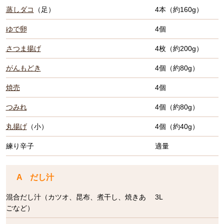
蒸しダコ
（足）
4本（約160g）
ゆで卵
4個
さつま揚げ
4枚（約200g）
がんもどき
4個（約80g）
焼売
4個
つみれ
4個（約80g）
丸揚げ
（小）
4個（約40g）
練り辛子
適量
A だし汁
混合だし汁（カツオ、昆布、煮干し、焼きあ
3L
ごなど）