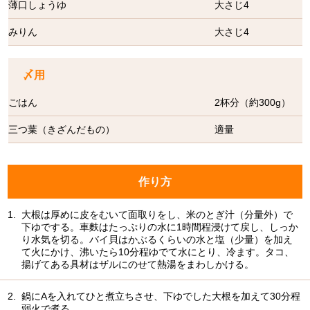
薄口しょうゆ
大さじ4
みりん
大さじ4
〆用
ごはん
2杯分（約300g）
三つ葉（きざんだもの）
適量
作り方
1.
大根は厚めに皮をむいて面取りをし、米のとぎ汁（分量外）で
下ゆでする。車麩はたっぷりの水に1時間程浸けて戻し、しっか
り水気を切る。バイ貝はかぶるくらいの水と塩（少量）を加え
て火にかけ、沸いたら10分程ゆでて水にとり、冷ます。タコ、
揚げてある具材はザルにのせて熱湯をまわしかける。
2.
鍋にAを入れてひと煮立ちさせ、下ゆでした大根を加えて30分程
弱火で煮る。