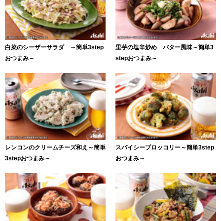
白菜のシーザーサラダ ～簡単3step
里芋の塩辛炒め バター風味～簡単3
おつまみ～
stepおつまみ～
レンコンのクリームチーズ和え～簡単
スパイシーブロッコリー～簡単3step
3stepおつまみ～
おつまみ～