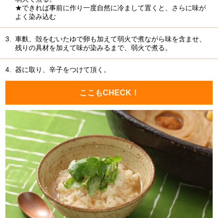
★できれば事前に作り一度自然に冷まして置くと、さらに味が
よく染み込む
3.
車麩、殻をむいたゆで卵も加えて弱火で煮ながら味を含ませ、
残りの具材を加えて味が染みるまで、弱火で煮る。
4.
器に取り、辛子をつけて頂く。
ここもCHECK！