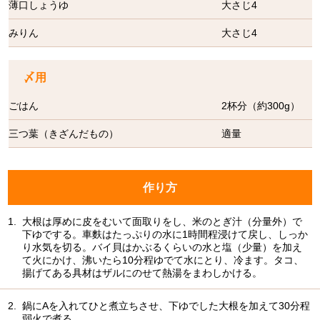
薄口しょうゆ
大さじ4
みりん
大さじ4
〆用
ごはん
2杯分（約300g）
三つ葉（きざんだもの）
適量
作り方
1.
大根は厚めに皮をむいて面取りをし、米のとぎ汁（分量外）で
下ゆでする。車麩はたっぷりの水に1時間程浸けて戻し、しっか
り水気を切る。バイ貝はかぶるくらいの水と塩（少量）を加え
て火にかけ、沸いたら10分程ゆでて水にとり、冷ます。タコ、
揚げてある具材はザルにのせて熱湯をまわしかける。
2.
鍋にAを入れてひと煮立ちさせ、下ゆでした大根を加えて30分程
弱火で煮る。