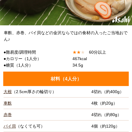
車麩、赤巻、バイ貝などの金沢ならではの食材の入ったご当地おで
ん♪
●難易度/調理時間
★
★
★
60分以上
●カロリー（1人分）
467kcal
●糖質（1人分）
34.5g
材料（
4人分
）
大根
（2.5cm厚さの輪切り）
4切れ（約400g）
車麩
4枚（約20g）
赤巻
4切れ（約80g）
バイ貝
（なくても可）
4個（約120g）