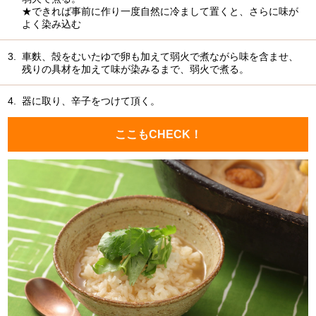
★できれば事前に作り一度自然に冷まして置くと、さらに味が
よく染み込む
3.
車麩、殻をむいたゆで卵も加えて弱火で煮ながら味を含ませ、
残りの具材を加えて味が染みるまで、弱火で煮る。
4.
器に取り、辛子をつけて頂く。
ここもCHECK！