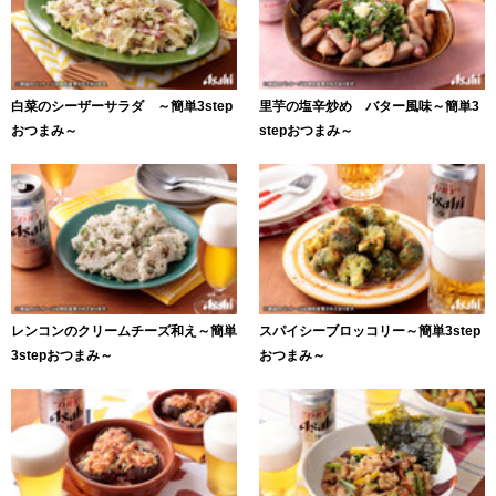
白菜のシーザーサラダ ～簡単3step
里芋の塩辛炒め バター風味～簡単3
おつまみ～
stepおつまみ～
レンコンのクリームチーズ和え～簡単
スパイシーブロッコリー～簡単3step
3stepおつまみ～
おつまみ～