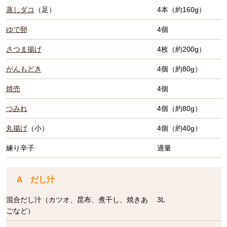
蒸しダコ
（足）
4本（約160g）
ゆで卵
4個
さつま揚げ
4枚（約200g）
がんもどき
4個（約80g）
焼売
4個
つみれ
4個（約80g）
丸揚げ
（小）
4個（約40g）
練り辛子
適量
A だし汁
混合だし汁（カツオ、昆布、煮干し、焼きあ
3L
ごなど）