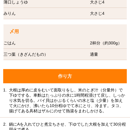
薄口しょうゆ
大さじ4
みりん
大さじ4
〆用
ごはん
2杯分（約300g）
三つ葉（きざんだもの）
適量
作り方
1.
大根は厚めに皮をむいて面取りをし、米のとぎ汁（分量外）で
下ゆでする。車麩はたっぷりの水に1時間程浸けて戻し、しっか
り水気を切る。バイ貝はかぶるくらいの水と塩（少量）を加え
て火にかけ、沸いたら10分程ゆでて水にとり、冷ます。タコ、
揚げてある具材はザルにのせて熱湯をまわしかける。
2.
鍋にAを入れてひと煮立ちさせ、下ゆでした大根を加えて30分程
弱火で煮る。