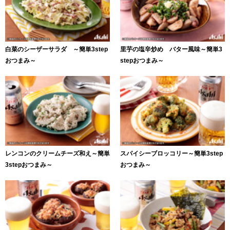
白菜のシーザーサラダ ～簡単3step
里芋の塩辛炒め バター風味～簡単3
おつまみ～
stepおつまみ～
レンコンのクリームチーズ和え～簡単
スパイシーブロッコリー～簡単3step
3stepおつまみ～
おつまみ～