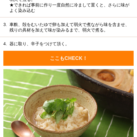
★できれば事前に作り一度自然に冷まして置くと、さらに味が
よく染み込む
3.
車麩、殻をむいたゆで卵も加えて弱火で煮ながら味を含ませ、
残りの具材を加えて味が染みるまで、弱火で煮る。
4.
器に取り、辛子をつけて頂く。
ここもCHECK！