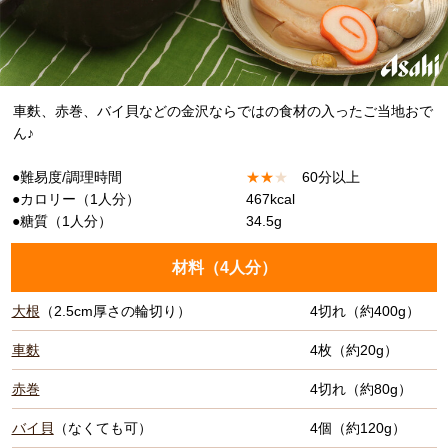
車麩、赤巻、バイ貝などの金沢ならではの食材の入ったご当地おで
ん♪
●難易度/調理時間
★
★
★
60分以上
●カロリー（1人分）
467kcal
●糖質（1人分）
34.5g
材料（
4人分
）
大根
（2.5cm厚さの輪切り）
4切れ（約400g）
車麩
4枚（約20g）
赤巻
4切れ（約80g）
バイ貝
（なくても可）
4個（約120g）