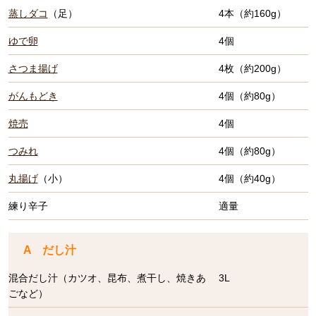
蒸しダコ
（足）
4本（約160g）
ゆで卵
4個
さつま揚げ
4枚（約200g）
がんもどき
4個（約80g）
焼売
4個
つみれ
4個（約80g）
丸揚げ
（小）
4個（約40g）
練り辛子
適量
A だし汁
混合だし汁（カツオ、昆布、煮干し、焼きあ
3L
ごなど）