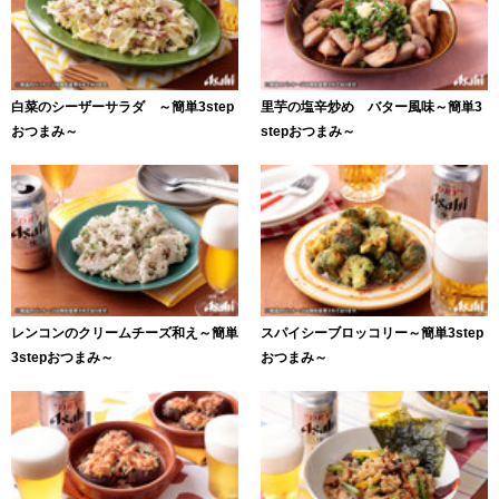
白菜のシーザーサラダ ～簡単3step
里芋の塩辛炒め バター風味～簡単3
おつまみ～
stepおつまみ～
レンコンのクリームチーズ和え～簡単
スパイシーブロッコリー～簡単3step
3stepおつまみ～
おつまみ～