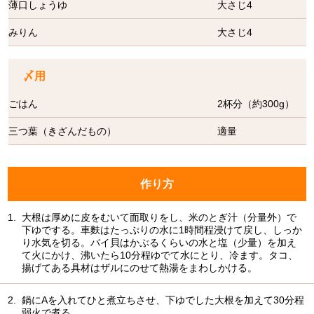
薄口しょうゆ
大さじ4
みりん
大さじ4
〆用
ごはん
2杯分（約300g）
三つ葉（きざんだもの）
適量
作り方
1.
大根は厚めに皮をむいて面取りをし、米のとぎ汁（分量外）で
下ゆでする。車麩はたっぷりの水に1時間程浸けて戻し、しっか
り水気を切る。バイ貝はかぶるくらいの水と塩（少量）を加え
て火にかけ、沸いたら10分程ゆでて水にとり、冷ます。タコ、
揚げてある具材はザルにのせて熱湯をまわしかける。
2.
鍋にAを入れてひと煮立ちさせ、下ゆでした大根を加えて30分程
弱火で煮る。