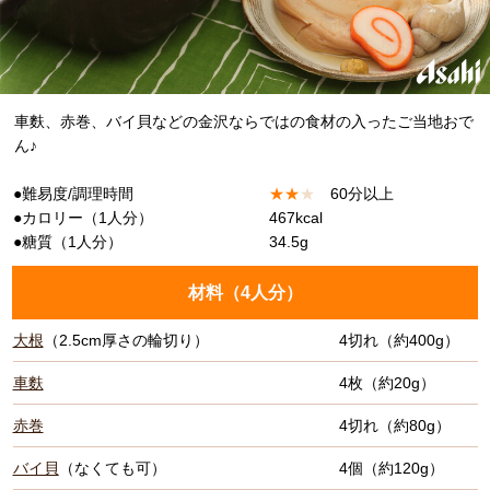
車麩、赤巻、バイ貝などの金沢ならではの食材の入ったご当地おで
ん♪
●難易度/調理時間
★
★
★
60分以上
●カロリー（1人分）
467kcal
●糖質（1人分）
34.5g
材料（
4人分
）
大根
（2.5cm厚さの輪切り）
4切れ（約400g）
車麩
4枚（約20g）
赤巻
4切れ（約80g）
バイ貝
（なくても可）
4個（約120g）