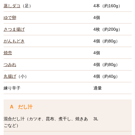
蒸しダコ
（足）
4本（約160g）
ゆで卵
4個
さつま揚げ
4枚（約200g）
がんもどき
4個（約80g）
焼売
4個
つみれ
4個（約80g）
丸揚げ
（小）
4個（約40g）
練り辛子
適量
A だし汁
混合だし汁（カツオ、昆布、煮干し、焼きあ
3L
ごなど）