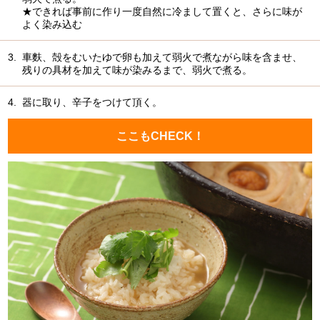
★できれば事前に作り一度自然に冷まして置くと、さらに味が
よく染み込む
3.
車麩、殻をむいたゆで卵も加えて弱火で煮ながら味を含ませ、
残りの具材を加えて味が染みるまで、弱火で煮る。
4.
器に取り、辛子をつけて頂く。
ここもCHECK！