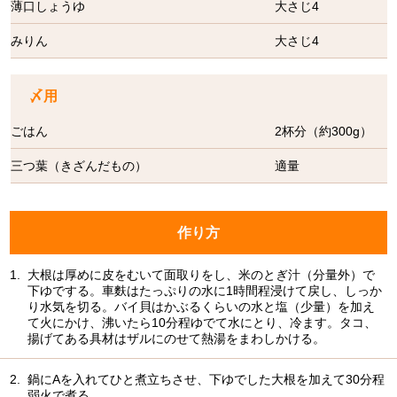
薄口しょうゆ
大さじ4
みりん
大さじ4
〆用
ごはん
2杯分（約300g）
三つ葉（きざんだもの）
適量
作り方
1.
大根は厚めに皮をむいて面取りをし、米のとぎ汁（分量外）で
下ゆでする。車麩はたっぷりの水に1時間程浸けて戻し、しっか
り水気を切る。バイ貝はかぶるくらいの水と塩（少量）を加え
て火にかけ、沸いたら10分程ゆでて水にとり、冷ます。タコ、
揚げてある具材はザルにのせて熱湯をまわしかける。
2.
鍋にAを入れてひと煮立ちさせ、下ゆでした大根を加えて30分程
弱火で煮る。