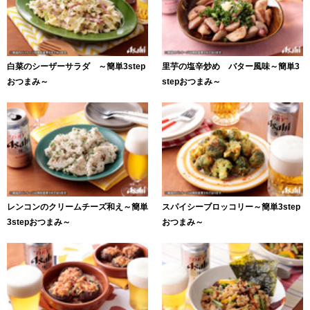
白菜のシーザーサラダ ～簡単3step
里芋の塩辛炒め バター風味～簡単3
おつまみ～
stepおつまみ～
レンコンのクリームチーズ和え～簡単
スパイシーブロッコリー～簡単3step
3stepおつまみ～
おつまみ～