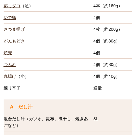
蒸しダコ
（足）
4本（約160g）
ゆで卵
4個
さつま揚げ
4枚（約200g）
がんもどき
4個（約80g）
焼売
4個
つみれ
4個（約80g）
丸揚げ
（小）
4個（約40g）
練り辛子
適量
A だし汁
混合だし汁（カツオ、昆布、煮干し、焼きあ
3L
ごなど）