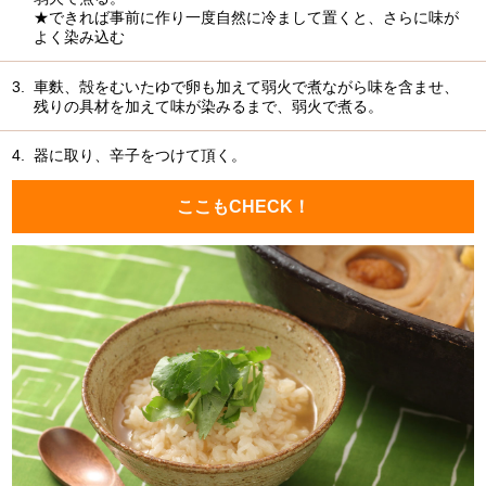
★できれば事前に作り一度自然に冷まして置くと、さらに味が
よく染み込む
3.
車麩、殻をむいたゆで卵も加えて弱火で煮ながら味を含ませ、
残りの具材を加えて味が染みるまで、弱火で煮る。
4.
器に取り、辛子をつけて頂く。
ここもCHECK！