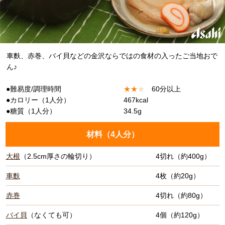
車麩、赤巻、バイ貝などの金沢ならではの食材の入ったご当地おで
ん♪
●難易度/調理時間
★
★
★
60分以上
●カロリー（1人分）
467kcal
●糖質（1人分）
34.5g
材料（
4人分
）
大根
（2.5cm厚さの輪切り）
4切れ（約400g）
車麩
4枚（約20g）
赤巻
4切れ（約80g）
バイ貝
（なくても可）
4個（約120g）