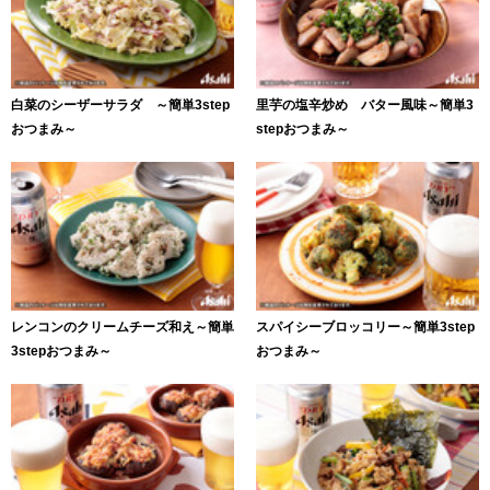
白菜のシーザーサラダ ～簡単3step
里芋の塩辛炒め バター風味～簡単3
おつまみ～
stepおつまみ～
レンコンのクリームチーズ和え～簡単
スパイシーブロッコリー～簡単3step
3stepおつまみ～
おつまみ～