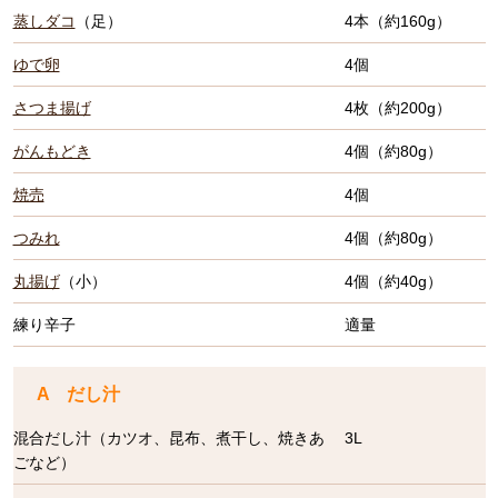
蒸しダコ
（足）
4本（約160g）
ゆで卵
4個
さつま揚げ
4枚（約200g）
がんもどき
4個（約80g）
焼売
4個
つみれ
4個（約80g）
丸揚げ
（小）
4個（約40g）
練り辛子
適量
A だし汁
混合だし汁（カツオ、昆布、煮干し、焼きあ
3L
ごなど）