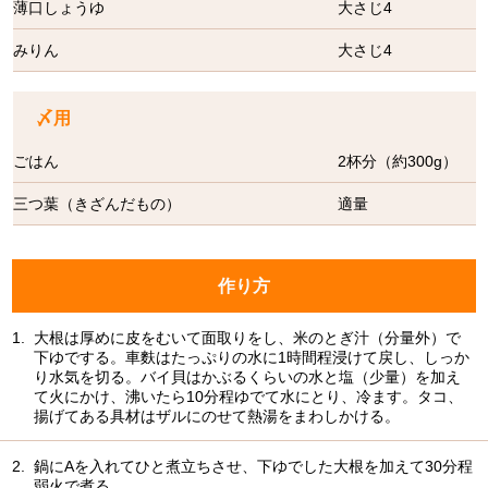
薄口しょうゆ
大さじ4
みりん
大さじ4
〆用
ごはん
2杯分（約300g）
三つ葉（きざんだもの）
適量
作り方
1.
大根は厚めに皮をむいて面取りをし、米のとぎ汁（分量外）で
下ゆでする。車麩はたっぷりの水に1時間程浸けて戻し、しっか
り水気を切る。バイ貝はかぶるくらいの水と塩（少量）を加え
て火にかけ、沸いたら10分程ゆでて水にとり、冷ます。タコ、
揚げてある具材はザルにのせて熱湯をまわしかける。
2.
鍋にAを入れてひと煮立ちさせ、下ゆでした大根を加えて30分程
弱火で煮る。