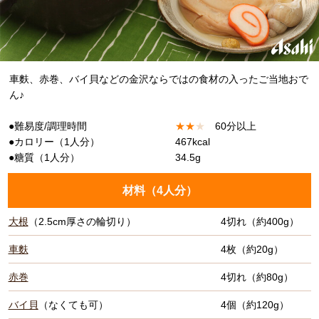
車麩、赤巻、バイ貝などの金沢ならではの食材の入ったご当地おで
ん♪
●難易度/調理時間
★
★
★
60分以上
●カロリー（1人分）
467kcal
●糖質（1人分）
34.5g
材料（
4人分
）
大根
（2.5cm厚さの輪切り）
4切れ（約400g）
車麩
4枚（約20g）
赤巻
4切れ（約80g）
バイ貝
（なくても可）
4個（約120g）