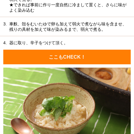
★できれば事前に作り一度自然に冷まして置くと、さらに味が
よく染み込む
3.
車麩、殻をむいたゆで卵も加えて弱火で煮ながら味を含ませ、
残りの具材を加えて味が染みるまで、弱火で煮る。
4.
器に取り、辛子をつけて頂く。
ここもCHECK！