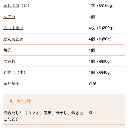
蒸しダコ
（足）
4本（約160g）
ゆで卵
4個
さつま揚げ
4枚（約200g）
がんもどき
4個（約80g）
焼売
4個
つみれ
4個（約80g）
丸揚げ
（小）
4個（約40g）
練り辛子
適量
A だし汁
混合だし汁（カツオ、昆布、煮干し、焼きあ
3L
ごなど）