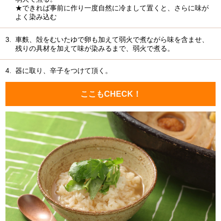
★できれば事前に作り一度自然に冷まして置くと、さらに味が
よく染み込む
3.
車麩、殻をむいたゆで卵も加えて弱火で煮ながら味を含ませ、
残りの具材を加えて味が染みるまで、弱火で煮る。
4.
器に取り、辛子をつけて頂く。
ここもCHECK！