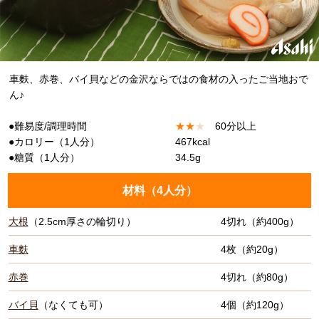
車麩、赤巻、バイ貝などの金沢ならではの食材の入ったご当地おで
ん♪
●難易度/調理時間
★
★
★
60分以上
●カロリー（1人分）
467kcal
●糖質（1人分）
34.5g
材料（
4人分
）
大根
（2.5cm厚さの輪切り）
4切れ（約400g）
車麩
4枚（約20g）
赤巻
4切れ（約80g）
バイ貝
（なくても可）
4個（約120g）