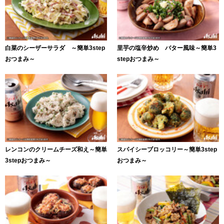
白菜のシーザーサラダ ～簡単3step
里芋の塩辛炒め バター風味～簡単3
おつまみ～
stepおつまみ～
レンコンのクリームチーズ和え～簡単
スパイシーブロッコリー～簡単3step
3stepおつまみ～
おつまみ～