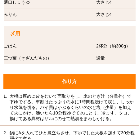
薄口しょうゆ
大さじ4
みりん
大さじ4
〆用
ごはん
2杯分（約300g）
三つ葉（きざんだもの）
適量
作り方
1.
大根は厚めに皮をむいて面取りをし、米のとぎ汁（分量外）で
下ゆでする。車麩はたっぷりの水に1時間程浸けて戻し、しっか
り水気を切る。バイ貝はかぶるくらいの水と塩（少量）を加え
て火にかけ、沸いたら10分程ゆでて水にとり、冷ます。タコ、
揚げてある具材はザルにのせて熱湯をまわしかける。
2.
鍋にAを入れてひと煮立ちさせ、下ゆでした大根を加えて30分程
弱火で煮る。