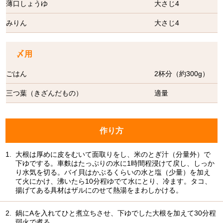
薄口しょうゆ
大さじ4
みりん
大さじ4
〆用
ごはん
2杯分（約300g）
三つ葉（きざんだもの）
適量
作り方
1.
大根は厚めに皮をむいて面取りをし、米のとぎ汁（分量外）で
下ゆでする。車麩はたっぷりの水に1時間程浸けて戻し、しっか
り水気を切る。バイ貝はかぶるくらいの水と塩（少量）を加え
て火にかけ、沸いたら10分程ゆでて水にとり、冷ます。タコ、
揚げてある具材はザルにのせて熱湯をまわしかける。
2.
鍋にAを入れてひと煮立ちさせ、下ゆでした大根を加えて30分程
弱火で煮る。