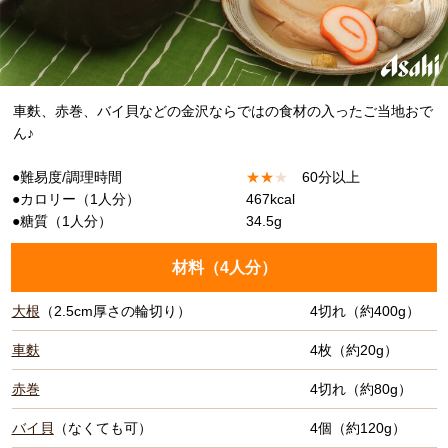
車麩、赤巻、バイ貝などの金沢ならではの食材の入ったご当地おで
ん♪
●難易度/調理時間
★
★
★
60分以上
●カロリー（1人分）
467kcal
●糖質（1人分）
34.5g
材料（
4人分
）
大根
（2.5cm厚さの輪切り）
4切れ（約400g）
車麩
4枚（約20g）
赤巻
4切れ（約80g）
バイ貝
（なくても可）
4個（約120g）