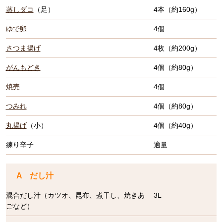
蒸しダコ
（足）
4本（約160g）
ゆで卵
4個
さつま揚げ
4枚（約200g）
がんもどき
4個（約80g）
焼売
4個
つみれ
4個（約80g）
丸揚げ
（小）
4個（約40g）
練り辛子
適量
A だし汁
混合だし汁（カツオ、昆布、煮干し、焼きあ
3L
ごなど）