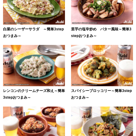
白菜のシーザーサラダ ～簡単3step
里芋の塩辛炒め バター風味～簡単3
おつまみ～
stepおつまみ～
レンコンのクリームチーズ和え～簡単
スパイシーブロッコリー～簡単3step
3stepおつまみ～
おつまみ～