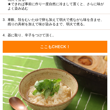
★できれば事前に作り一度自然に冷まして置くと、さらに味が
よく染み込む
3.
車麩、殻をむいたゆで卵も加えて弱火で煮ながら味を含ませ、
残りの具材を加えて味が染みるまで、弱火で煮る。
4.
器に取り、辛子をつけて頂く。
ここもCHECK！