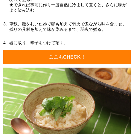
★できれば事前に作り一度自然に冷まして置くと、さらに味が
よく染み込む
3.
車麩、殻をむいたゆで卵も加えて弱火で煮ながら味を含ませ、
残りの具材を加えて味が染みるまで、弱火で煮る。
4.
器に取り、辛子をつけて頂く。
ここもCHECK！