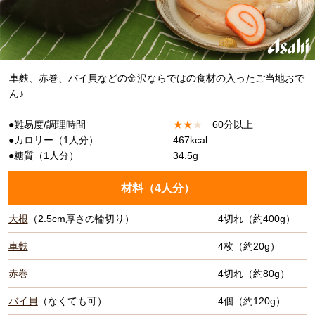
車麩、赤巻、バイ貝などの金沢ならではの食材の入ったご当地おで
ん♪
●難易度/調理時間
★
★
★
60分以上
●カロリー（1人分）
467kcal
●糖質（1人分）
34.5g
材料（
4人分
）
大根
（2.5cm厚さの輪切り）
4切れ（約400g）
車麩
4枚（約20g）
赤巻
4切れ（約80g）
バイ貝
（なくても可）
4個（約120g）