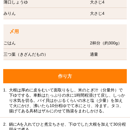
薄口しょうゆ
大さじ4
みりん
大さじ4
〆用
ごはん
2杯分（約300g）
三つ葉（きざんだもの）
適量
作り方
1.
大根は厚めに皮をむいて面取りをし、米のとぎ汁（分量外）で
下ゆでする。車麩はたっぷりの水に1時間程浸けて戻し、しっか
り水気を切る。バイ貝はかぶるくらいの水と塩（少量）を加え
て火にかけ、沸いたら10分程ゆでて水にとり、冷ます。タコ、
揚げてある具材はザルにのせて熱湯をまわしかける。
2.
鍋にAを入れてひと煮立ちさせ、下ゆでした大根を加えて30分程
弱火で煮る。