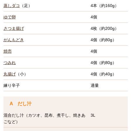
蒸しダコ
（足）
4本（約160g）
ゆで卵
4個
さつま揚げ
4枚（約200g）
がんもどき
4個（約80g）
焼売
4個
つみれ
4個（約80g）
丸揚げ
（小）
4個（約40g）
練り辛子
適量
A だし汁
混合だし汁（カツオ、昆布、煮干し、焼きあ
3L
ごなど）