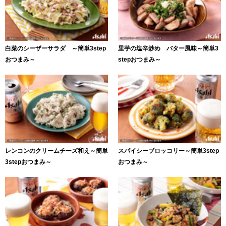
白菜のシーザーサラダ ～簡単3step
里芋の塩辛炒め バター風味～簡単3
おつまみ～
stepおつまみ～
レンコンのクリームチーズ和え～簡単
スパイシーブロッコリー～簡単3step
3stepおつまみ～
おつまみ～