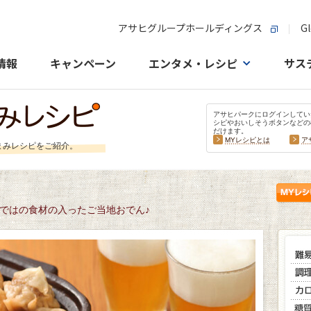
アサヒグループホールディングス
Gl
情報
キャンペーン
エンタメ・レシピ
サス
アサヒパークにログインしてい
シピやおいしそうボタンなどの
だけます。
MYレシピとは
ア
まみレシピをご紹介。
ではの食材の入ったご当地おでん♪