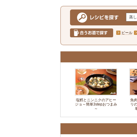
ビール
塩鱈とニンニクのアヒー
魚
ジョ～簡単3stepおつまみ
リ
～