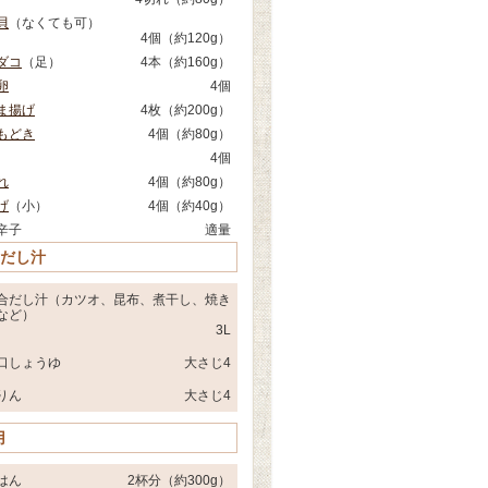
貝
（なくても可）
4個（約120g）
ダコ
（足）
4本（約160g）
卵
4個
ま揚げ
4枚（約200g）
もどき
4個（約80g）
4個
れ
4個（約80g）
げ
（小）
4個（約40g）
辛子
適量
 だし汁
合だし汁（カツオ、昆布、煮干し、焼き
など）
3L
口しょうゆ
大さじ4
りん
大さじ4
用
はん
2杯分（約300g）