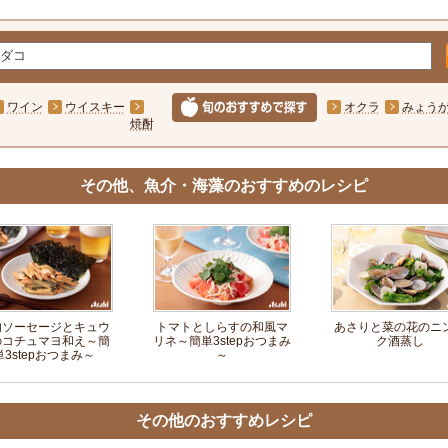
ワイン
ウイスキー
オクラ
みょう
焼酎
その他、魚介・海藻のおすすめのレシピ
肉ソーセージとキュウ
トマトとしらすの和風マ
あさりと菜の花のニ
のコチュマヨ和え～簡
リネ～簡単3stepおつまみ
ク酒蒸し
単3stepおつまみ～
～
その他のおすすめレシピ