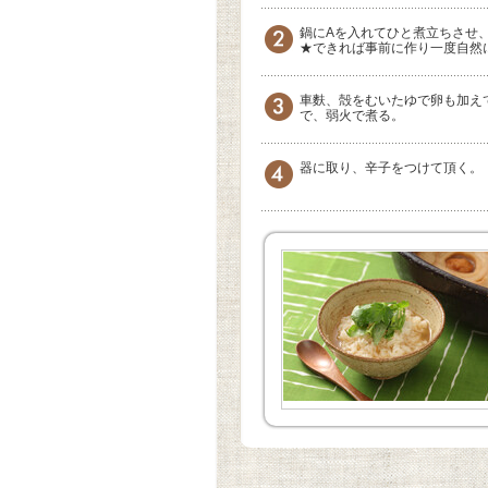
鍋にAを入れてひと煮立ちさせ
★できれば事前に作り一度自然
車麩、殻をむいたゆで卵も加え
で、弱火で煮る。
器に取り、辛子をつけて頂く。