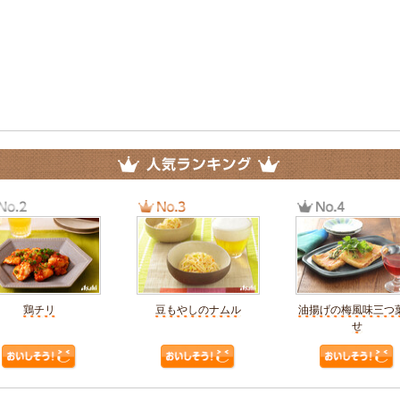
鶏チリ
豆もやしのナムル
油揚げの梅風味三つ
せ