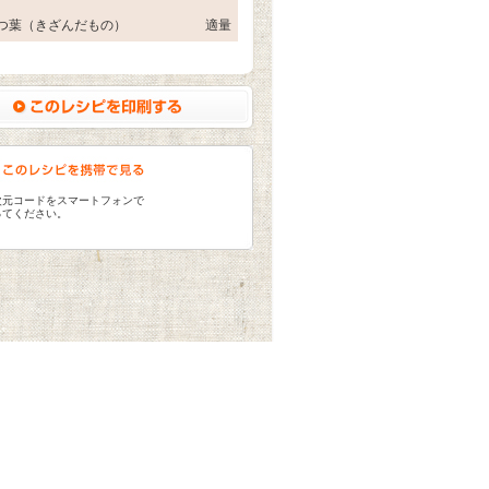
つ葉（きざんだもの）
適量
次元コードをスマートフォンで
ってください。