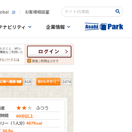
obal
お客様相談室
検索キーワード入力
テナビリティ
企業情報
ただくと、MYレ
機能をご利用いた
サヒパークとは
新規ご利用はコチラ
618
1074
60分以上
467Kcal
34.5g