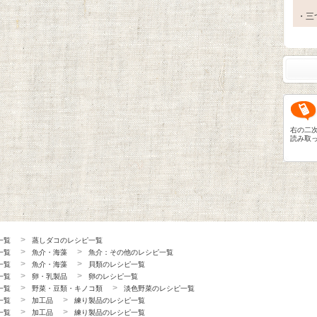
・三
右の二
読み取
一覧
蒸しダコのレシピ一覧
一覧
魚介・海藻
魚介：その他のレシピ一覧
一覧
魚介・海藻
貝類のレシピ一覧
一覧
卵・乳製品
卵のレシピ一覧
一覧
野菜・豆類・キノコ類
淡色野菜のレシピ一覧
一覧
加工品
練り製品のレシピ一覧
一覧
加工品
練り製品のレシピ一覧