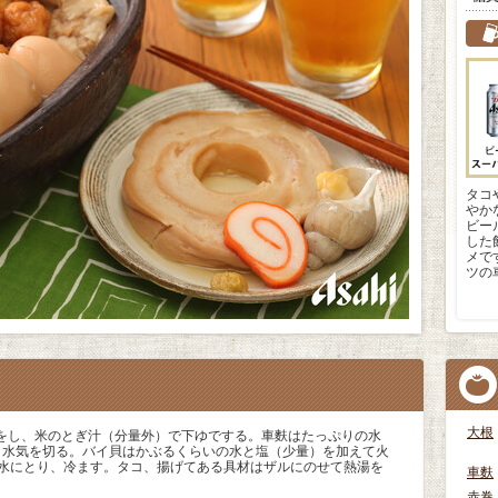
タコ
やか
ビー
した
メで
ツの
大根
をし、米のとぎ汁（分量外）で下ゆでする。車麩はたっぷりの水
り水気を切る。バイ貝はかぶるくらいの水と塩（少量）を加えて火
て水にとり、冷ます。タコ、揚げてある具材はザルにのせて熱湯を
車麩
赤巻