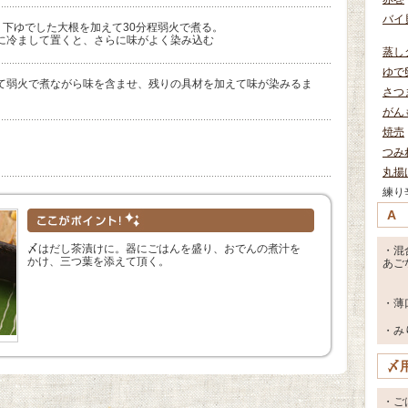
バイ
、下ゆでした大根を加えて30分程弱火で煮る。
に冷まして置くと、さらに味がよく染み込む
蒸し
ゆで
て弱火で煮ながら味を含ませ、残りの具材を加えて味が染みるま
さつ
がん
焼売
つみ
丸揚
練り
A
〆はだし茶漬けに。器にごはんを盛り、おでんの煮汁を
・混
かけ、三つ葉を添えて頂く。
あご
・薄
・み
〆
・ご