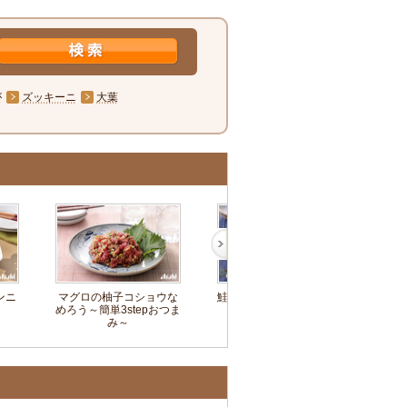
が
ズッキーニ
大葉
ンニ
マグロの柚子コショウな
鮭の照りマヨ～簡単3step
めろう～簡単3stepおつま
おつまみ～
み～