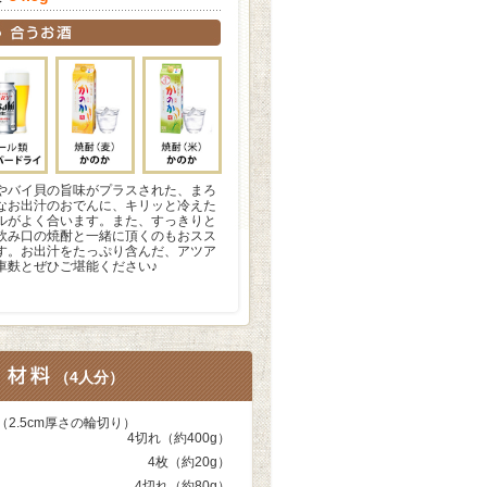
やバイ貝の旨味がプラスされた、まろ
なお出汁のおでんに、キリッと冷えた
ルがよく合います。また、すっきりと
飲み口の焼酎と一緒に頂くのもおスス
す。お出汁をたっぷり含んだ、アツア
車麩とぜひご堪能ください♪
（
4人分
）
（2.5cm厚さの輪切り）
4切れ（約400g）
4枚（約20g）
4切れ（約80g）