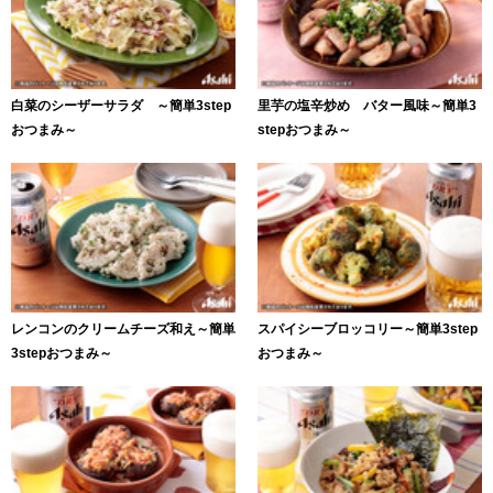
白菜のシーザーサラダ ～簡単3step
里芋の塩辛炒め バター風味～簡単3
おつまみ～
stepおつまみ～
レンコンのクリームチーズ和え～簡単
スパイシーブロッコリー～簡単3step
3stepおつまみ～
おつまみ～