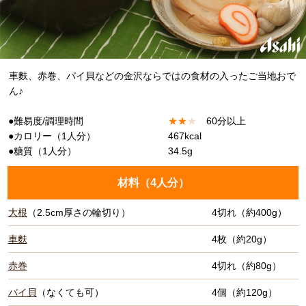
車麩、赤巻、バイ貝などの金沢ならではの食材の入ったご当地おで
ん♪
●難易度/調理時間
★
★
★
60分以上
●カロリー（1人分）
467kcal
●糖質（1人分）
34.5g
材料（
4人分
）
大根
（2.5cm厚さの輪切り）
4切れ（約400g）
車麩
4枚（約20g）
赤巻
4切れ（約80g）
バイ貝
（なくても可）
4個（約120g）