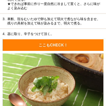
★できれば事前に作り一度自然に冷まして置くと、さらに味が
よく染み込む
3.
車麩、殻をむいたゆで卵も加えて弱火で煮ながら味を含ませ、
残りの具材を加えて味が染みるまで、弱火で煮る。
4.
器に取り、辛子をつけて頂く。
ここもCHECK！