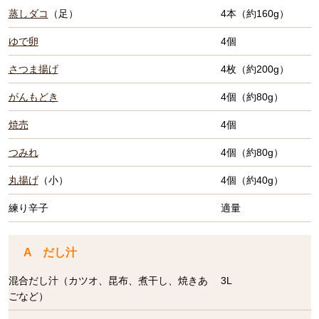
蒸しダコ
（足）
4本（約160g）
ゆで卵
4個
さつま揚げ
4枚（約200g）
がんもどき
4個（約80g）
焼売
4個
つみれ
4個（約80g）
丸揚げ
（小）
4個（約40g）
練り辛子
適量
A だし汁
混合だし汁（カツオ、昆布、煮干し、焼きあ
3L
ごなど）