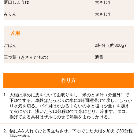
薄口しょうゆ
大さじ4
みりん
大さじ4
〆用
ごはん
2杯分（約300g）
三つ葉（きざんだもの）
適量
作り方
1.
大根は厚めに皮をむいて面取りをし、米のとぎ汁（分量外）で
下ゆでする。車麩はたっぷりの水に1時間程浸けて戻し、しっか
り水気を切る。バイ貝はかぶるくらいの水と塩（少量）を加え
て火にかけ、沸いたら10分程ゆでて水にとり、冷ます。タコ、
揚げてある具材はザルにのせて熱湯をまわしかける。
2.
鍋にAを入れてひと煮立ちさせ、下ゆでした大根を加えて30分程
弱火で煮る。