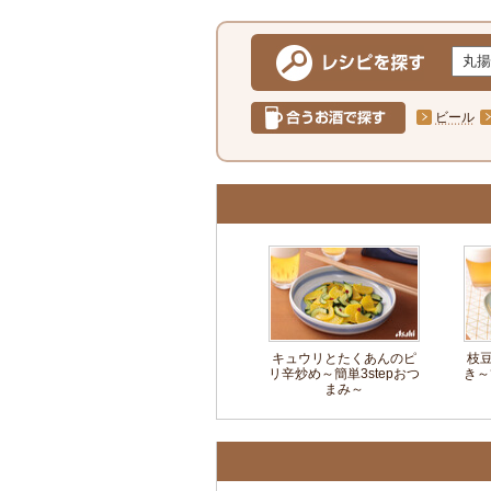
ビール
キュウリとたくあんのピ
枝
リ辛炒め～簡単3stepおつ
き～
まみ～