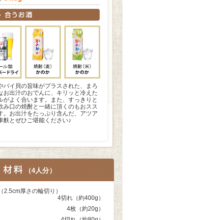
やバイ貝の旨味がプラスされた、まろ
なお出汁のおでんに、キリッと冷えた
ルがよく合います。また、すっきりと
飲み口の焼酎と一緒に頂くのもおスス
す。お出汁をたっぷり含んだ、アツア
車麩とぜひご堪能ください♪
（
4人分
）
（2.5cm厚さの輪切り）
4切れ（約400g）
4枚（約20g）
4切れ（約80g）