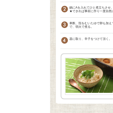
鍋にAを入れてひと煮立ちさせ
★できれば事前に作り一度自然
車麩、殻をむいたゆで卵も加え
で、弱火で煮る。
器に取り、辛子をつけて頂く。