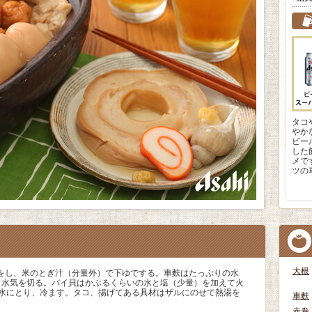
タコ
やか
ビー
した
メで
ツの
大根
をし、米のとぎ汁（分量外）で下ゆでする。車麩はたっぷりの水
り水気を切る。バイ貝はかぶるくらいの水と塩（少量）を加えて火
て水にとり、冷ます。タコ、揚げてある具材はザルにのせて熱湯を
車麩
赤巻