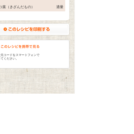
つ葉（きざんだもの）
適量
次元コードをスマートフォンで
ってください。