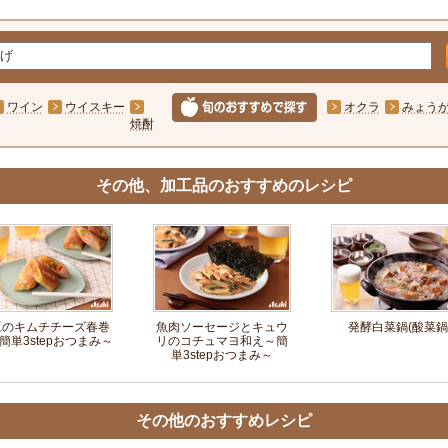
ワイン
ウイスキー
オクラ
みょう
焼酎
その他、加工品のおすすめのレシピ
豆のキムチチーズ春巻
魚肉ソーセージとキュウ
発酵白菜鍋(酸菜鍋
簡単3stepおつまみ～
リのコチュマヨ和え～簡
単3stepおつまみ～
その他のおすすめレシピ