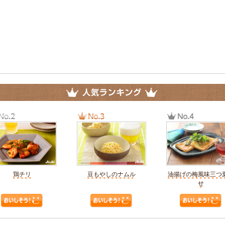
鶏チリ
豆もやしのナムル
油揚げの梅風味三つ
せ