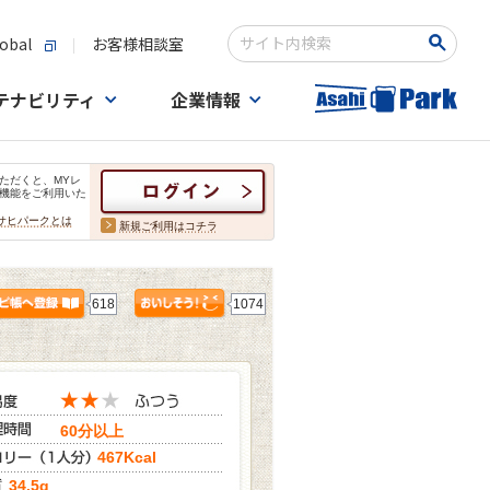
obal
お客様相談室
検索キーワード入力
テナビリティ
企業情報
ただくと、MYレ
機能をご利用いた
サヒパークとは
新規ご利用はコチラ
618
1074
60分以上
467Kcal
34.5g