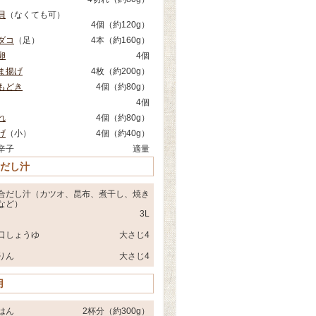
貝
（なくても可）
4個（約120g）
ダコ
（足）
4本（約160g）
卵
4個
ま揚げ
4枚（約200g）
もどき
4個（約80g）
4個
れ
4個（約80g）
げ
（小）
4個（約40g）
辛子
適量
 だし汁
合だし汁（カツオ、昆布、煮干し、焼き
など）
3L
口しょうゆ
大さじ4
りん
大さじ4
用
はん
2杯分（約300g）