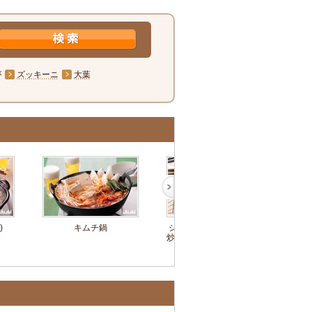
が
ズッキーニ
大葉
)
キムチ鍋
ジャガイモとザーサイの
もや
炒め物～簡単3stepおつま
和え～
み～