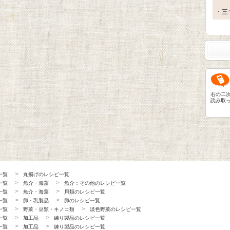
・三
右の二
読み取
一覧
丸揚げのレシピ一覧
一覧
魚介・海藻
魚介：その他のレシピ一覧
一覧
魚介・海藻
貝類のレシピ一覧
一覧
卵・乳製品
卵のレシピ一覧
一覧
野菜・豆類・キノコ類
淡色野菜のレシピ一覧
一覧
加工品
練り製品のレシピ一覧
一覧
加工品
練り製品のレシピ一覧