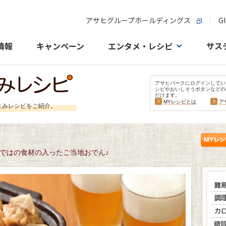
アサヒグループホールディングス
Gl
情報
キャンペーン
エンタメ・レシピ
サス
アサヒパークにログインしてい
シピやおいしそうボタンなどの
だけます。
MYレシピとは
ア
まみレシピをご紹介。
ではの食材の入ったご当地おでん♪