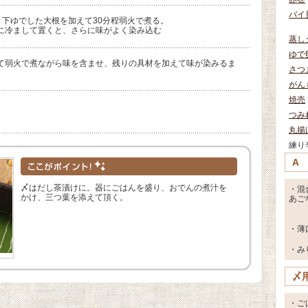
バイ
、下ゆでした大根を加えて30分程弱火で煮る。
に冷まして置くと、さらに味がよく染み込む
蒸し
ゆで
て弱火で煮ながら味を含ませ、残りの具材を加えて味が染みるま
さつ
がん
焼売
つみ
丸揚
練り
A
〆はだし茶漬けに。器にごはんを盛り、おでんの煮汁を
・混
かけ、三つ葉を添えて頂く。
あご
・薄
・み
〆
・ご