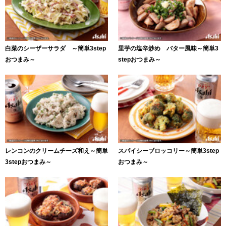
白菜のシーザーサラダ ～簡単3step
里芋の塩辛炒め バター風味～簡単3
おつまみ～
stepおつまみ～
レンコンのクリームチーズ和え～簡単
スパイシーブロッコリー～簡単3step
3stepおつまみ～
おつまみ～