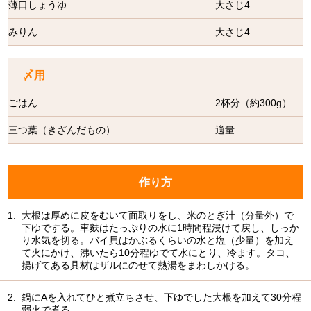
薄口しょうゆ
大さじ4
みりん
大さじ4
〆用
ごはん
2杯分（約300g）
三つ葉（きざんだもの）
適量
作り方
1.
大根は厚めに皮をむいて面取りをし、米のとぎ汁（分量外）で
下ゆでする。車麩はたっぷりの水に1時間程浸けて戻し、しっか
り水気を切る。バイ貝はかぶるくらいの水と塩（少量）を加え
て火にかけ、沸いたら10分程ゆでて水にとり、冷ます。タコ、
揚げてある具材はザルにのせて熱湯をまわしかける。
2.
鍋にAを入れてひと煮立ちさせ、下ゆでした大根を加えて30分程
弱火で煮る。