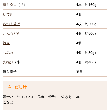
蒸しダコ
（足）
4本（約160g）
ゆで卵
4個
さつま揚げ
4枚（約200g）
がんもどき
4個（約80g）
焼売
4個
つみれ
4個（約80g）
丸揚げ
（小）
4個（約40g）
練り辛子
適量
A だし汁
混合だし汁（カツオ、昆布、煮干し、焼きあ
3L
ごなど）