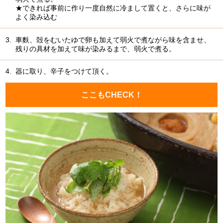
★できれば事前に作り一度自然に冷まして置くと、さらに味が
よく染み込む
3.
車麩、殻をむいたゆで卵も加えて弱火で煮ながら味を含ませ、
残りの具材を加えて味が染みるまで、弱火で煮る。
4.
器に取り、辛子をつけて頂く。
ここもCHECK！