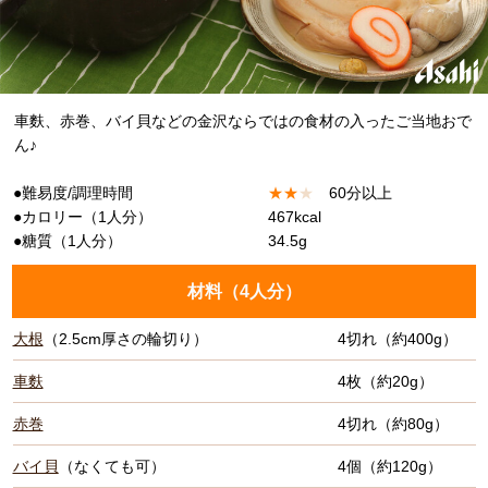
車麩、赤巻、バイ貝などの金沢ならではの食材の入ったご当地おで
ん♪
●難易度/調理時間
★
★
★
60分以上
●カロリー（1人分）
467kcal
●糖質（1人分）
34.5g
材料（
4人分
）
大根
（2.5cm厚さの輪切り）
4切れ（約400g）
車麩
4枚（約20g）
赤巻
4切れ（約80g）
バイ貝
（なくても可）
4個（約120g）