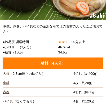
車麩、赤巻、バイ貝などの金沢ならではの食材の入ったご当地おで
ん♪
●難易度/調理時間
★
★
★
60分以上
●カロリー（1人分）
467kcal
●糖質（1人分）
34.5g
材料（
4人分
）
大根
（2.5cm厚さの輪切り）
4切れ（約400g）
車麩
4枚（約20g）
赤巻
4切れ（約80g）
バイ貝
（なくても可）
4個（約120g）