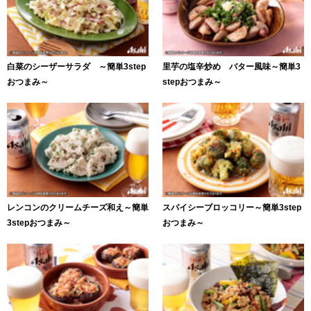
白菜のシーザーサラダ ～簡単3step
里芋の塩辛炒め バター風味～簡単3
おつまみ～
stepおつまみ～
レンコンのクリームチーズ和え～簡単
スパイシーブロッコリー～簡単3step
3stepおつまみ～
おつまみ～