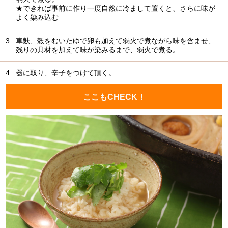
★できれば事前に作り一度自然に冷まして置くと、さらに味が
よく染み込む
3.
車麩、殻をむいたゆで卵も加えて弱火で煮ながら味を含ませ、
残りの具材を加えて味が染みるまで、弱火で煮る。
4.
器に取り、辛子をつけて頂く。
ここもCHECK！