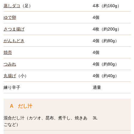
蒸しダコ
（足）
4本（約160g）
ゆで卵
4個
さつま揚げ
4枚（約200g）
がんもどき
4個（約80g）
焼売
4個
つみれ
4個（約80g）
丸揚げ
（小）
4個（約40g）
練り辛子
適量
A だし汁
混合だし汁（カツオ、昆布、煮干し、焼きあ
3L
ごなど）