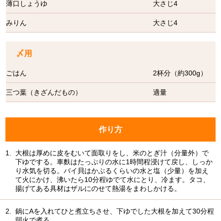
薄口しょうゆ
大さじ4
みりん
大さじ4
〆用
ごはん
2杯分（約300g）
三つ葉（きざんだもの）
適量
作り方
1.
大根は厚めに皮をむいて面取りをし、米のとぎ汁（分量外）で
下ゆでする。車麩はたっぷりの水に1時間程浸けて戻し、しっか
り水気を切る。バイ貝はかぶるくらいの水と塩（少量）を加え
て火にかけ、沸いたら10分程ゆでて水にとり、冷ます。タコ、
揚げてある具材はザルにのせて熱湯をまわしかける。
2.
鍋にAを入れてひと煮立ちさせ、下ゆでした大根を加えて30分程
弱火で煮る。