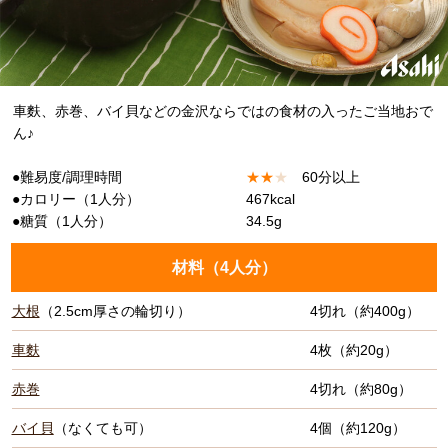
車麩、赤巻、バイ貝などの金沢ならではの食材の入ったご当地おで
ん♪
●難易度/調理時間
★
★
★
60分以上
●カロリー（1人分）
467kcal
●糖質（1人分）
34.5g
材料（
4人分
）
大根
（2.5cm厚さの輪切り）
4切れ（約400g）
車麩
4枚（約20g）
赤巻
4切れ（約80g）
バイ貝
（なくても可）
4個（約120g）