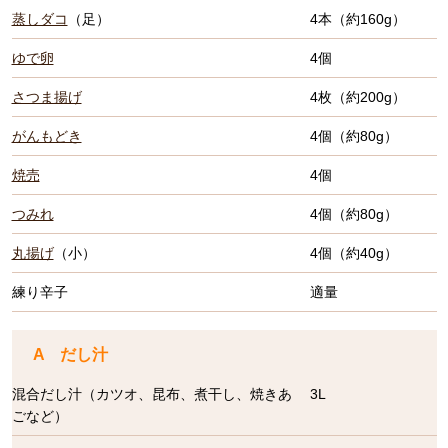
蒸しダコ
（足）
4本（約160g）
ゆで卵
4個
さつま揚げ
4枚（約200g）
がんもどき
4個（約80g）
焼売
4個
つみれ
4個（約80g）
丸揚げ
（小）
4個（約40g）
練り辛子
適量
A だし汁
混合だし汁（カツオ、昆布、煮干し、焼きあ
3L
ごなど）