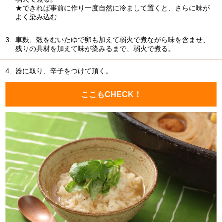
★できれば事前に作り一度自然に冷まして置くと、さらに味が
よく染み込む
3.
車麩、殻をむいたゆで卵も加えて弱火で煮ながら味を含ませ、
残りの具材を加えて味が染みるまで、弱火で煮る。
4.
器に取り、辛子をつけて頂く。
ここもCHECK！