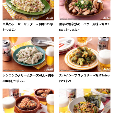
白菜のシーザーサラダ ～簡単3step
里芋の塩辛炒め バター風味～簡単3
おつまみ～
stepおつまみ～
レンコンのクリームチーズ和え～簡単
スパイシーブロッコリー～簡単3step
3stepおつまみ～
おつまみ～