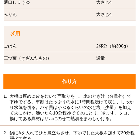
薄口しょうゆ
大さじ4
みりん
大さじ4
〆用
ごはん
2杯分（約300g）
三つ葉（きざんだもの）
適量
作り方
1.
大根は厚めに皮をむいて面取りをし、米のとぎ汁（分量外）で
下ゆでする。車麩はたっぷりの水に1時間程浸けて戻し、しっか
り水気を切る。バイ貝はかぶるくらいの水と塩（少量）を加え
て火にかけ、沸いたら10分程ゆでて水にとり、冷ます。タコ、
揚げてある具材はザルにのせて熱湯をまわしかける。
2.
鍋にAを入れてひと煮立ちさせ、下ゆでした大根を加えて30分程
弱火で煮る。