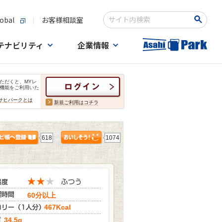
obal
お客様相談室
検索キーワード入力
テナビリティ
企業情報
ただくと、MYレ
機能をご利用いた
サヒパークとは
新規ご利用はコチラ
618
1074
60分以上
467Kcal
34.5g