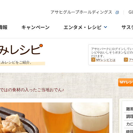
アサヒグループホールディングス
Gl
情報
キャンペーン
エンタメ・レシピ
サス
アサヒパークにログインしてい
シピやおいしそうボタンなどの
だけます。
MYレシピとは
ア
まみレシピをご紹介。
ではの食材の入ったご当地おでん♪