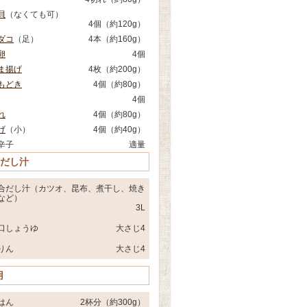
貝
（なくても可）
4個（約120g）
ダコ
（足）
4本（約160g）
卵
4個
ま揚げ
4枚（約200g）
もどき
4個（約80g）
4個
れ
4個（約80g）
げ
（小）
4個（約40g）
辛子
適量
 だし汁
合だし汁（カツオ、昆布、煮干し、焼き
など）
3L
口しょうゆ
大さじ4
りん
大さじ4
用
はん
2杯分（約300g）