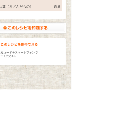
つ葉（きざんだもの）
適量
次元コードをスマートフォンで
ってください。