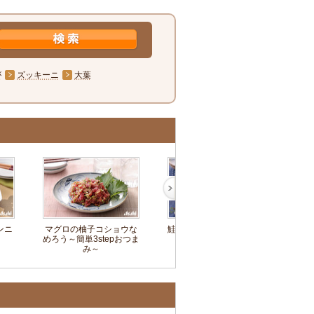
が
ズッキーニ
大葉
ンニ
マグロの柚子コショウな
鮭の照りマヨ～簡単3step
めろう～簡単3stepおつま
おつまみ～
み～