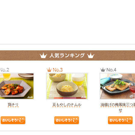
鶏チリ
豆もやしのナムル
油揚げの梅風味三つ
せ