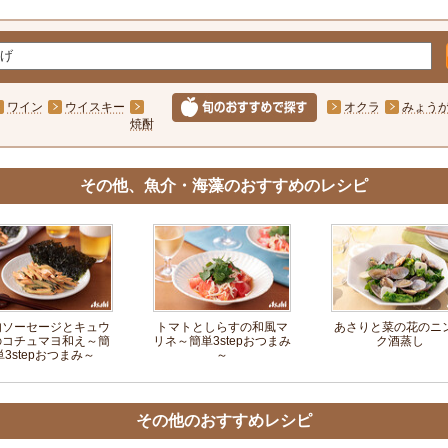
ワイン
ウイスキー
オクラ
みょう
焼酎
その他、魚介・海藻のおすすめのレシピ
肉ソーセージとキュウ
トマトとしらすの和風マ
あさりと菜の花のニ
のコチュマヨ和え～簡
リネ～簡単3stepおつまみ
ク酒蒸し
単3stepおつまみ～
～
その他のおすすめレシピ