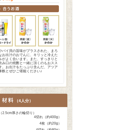
やバイ貝の旨味がプラスされた、まろ
なお出汁のおでんに、キリッと冷えた
ルがよく合います。また、すっきりと
飲み口の焼酎と一緒に頂くのもおスス
す。お出汁をたっぷり含んだ、アツア
車麩とぜひご堪能ください♪
（
4人分
）
（2.5cm厚さの輪切り）
4切れ（約400g）
4枚（約20g）
4切れ（約80g）