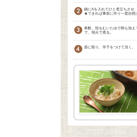
鍋にAを入れてひと煮立ちさせ
★できれば事前に作り一度自然
車麩、殻をむいたゆで卵も加え
で、弱火で煮る。
器に取り、辛子をつけて頂く。