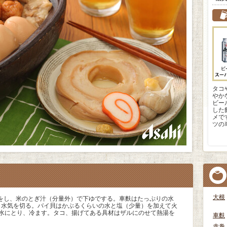
タコ
やか
ビー
した
メで
ツの
大根
をし、米のとぎ汁（分量外）で下ゆでする。車麩はたっぷりの水
り水気を切る。バイ貝はかぶるくらいの水と塩（少量）を加えて火
て水にとり、冷ます。タコ、揚げてある具材はザルにのせて熱湯を
車麩
赤巻