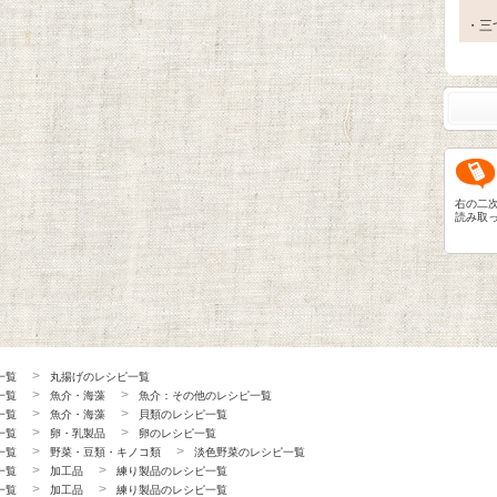
・三
右の二
読み取
一覧
丸揚げのレシピ一覧
一覧
魚介・海藻
魚介：その他のレシピ一覧
一覧
魚介・海藻
貝類のレシピ一覧
一覧
卵・乳製品
卵のレシピ一覧
一覧
野菜・豆類・キノコ類
淡色野菜のレシピ一覧
一覧
加工品
練り製品のレシピ一覧
一覧
加工品
練り製品のレシピ一覧