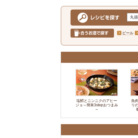
ビール
塩鱈とニンニクのアヒー
魚
ジョ～簡単3stepおつまみ
リ
～