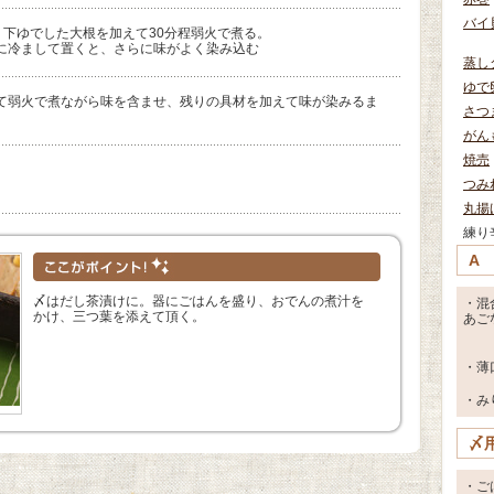
バイ
、下ゆでした大根を加えて30分程弱火で煮る。
に冷まして置くと、さらに味がよく染み込む
蒸し
ゆで
て弱火で煮ながら味を含ませ、残りの具材を加えて味が染みるま
さつ
がん
焼売
つみ
丸揚
練り
A
〆はだし茶漬けに。器にごはんを盛り、おでんの煮汁を
・混
かけ、三つ葉を添えて頂く。
あご
・薄
・み
〆
・ご