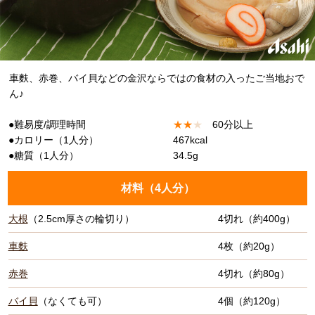
車麩、赤巻、バイ貝などの金沢ならではの食材の入ったご当地おで
ん♪
●難易度/調理時間
★
★
★
60分以上
●カロリー（1人分）
467kcal
●糖質（1人分）
34.5g
材料（
4人分
）
大根
（2.5cm厚さの輪切り）
4切れ（約400g）
車麩
4枚（約20g）
赤巻
4切れ（約80g）
バイ貝
（なくても可）
4個（約120g）