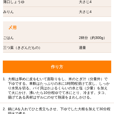
薄口しょうゆ
大さじ4
みりん
大さじ4
〆用
ごはん
2杯分（約300g）
三つ葉（きざんだもの）
適量
作り方
1.
大根は厚めに皮をむいて面取りをし、米のとぎ汁（分量外）で
下ゆでする。車麩はたっぷりの水に1時間程浸けて戻し、しっか
り水気を切る。バイ貝はかぶるくらいの水と塩（少量）を加え
て火にかけ、沸いたら10分程ゆでて水にとり、冷ます。タコ、
揚げてある具材はザルにのせて熱湯をまわしかける。
2.
鍋にAを入れてひと煮立ちさせ、下ゆでした大根を加えて30分程
弱火で煮る。