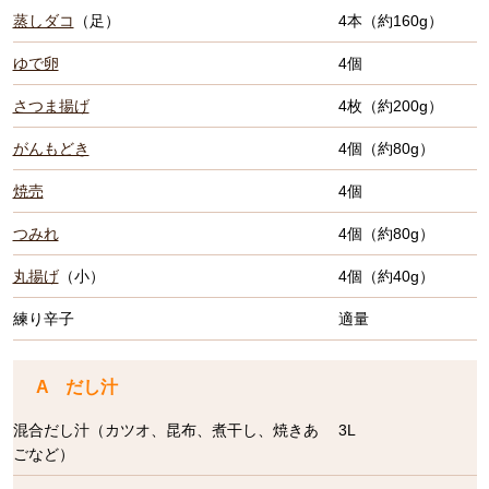
蒸しダコ
（足）
4本（約160g）
ゆで卵
4個
さつま揚げ
4枚（約200g）
がんもどき
4個（約80g）
焼売
4個
つみれ
4個（約80g）
丸揚げ
（小）
4個（約40g）
練り辛子
適量
A だし汁
混合だし汁（カツオ、昆布、煮干し、焼きあ
3L
ごなど）