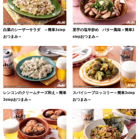
白菜のシーザーサラダ ～簡単3step
里芋の塩辛炒め バター風味～簡単3
おつまみ～
stepおつまみ～
レンコンのクリームチーズ和え～簡単
スパイシーブロッコリー～簡単3step
3stepおつまみ～
おつまみ～