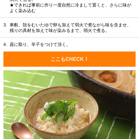
★できれば事前に作り一度自然に冷まして置くと、さらに味が
よく染み込む
3.
車麩、殻をむいたゆで卵も加えて弱火で煮ながら味を含ませ、
残りの具材を加えて味が染みるまで、弱火で煮る。
4.
器に取り、辛子をつけて頂く。
ここもCHECK！