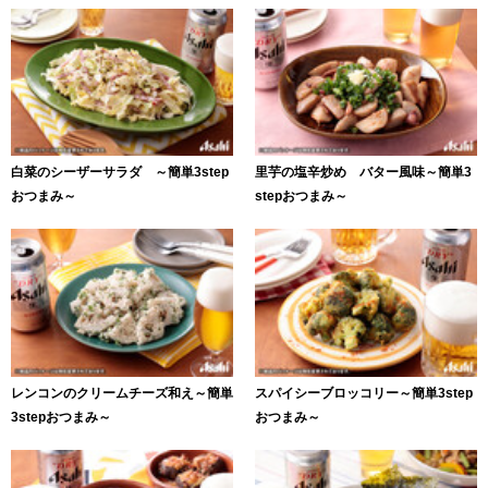
白菜のシーザーサラダ ～簡単3step
里芋の塩辛炒め バター風味～簡単3
おつまみ～
stepおつまみ～
レンコンのクリームチーズ和え～簡単
スパイシーブロッコリー～簡単3step
3stepおつまみ～
おつまみ～