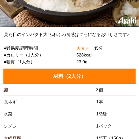
見た目のインパクト大!ふわふわ食感はクセになるおいしさです♪
●難易度/調理時間
★
★
★
45分
●カロリー（1人分）
528kcal
●糖質（1人分）
23.0g
材料（
2人分
）
卵
3個
長ネギ
1本
水菜
1/2袋
シメジ
1パック
木綿豆腐
1/2丁（150g）