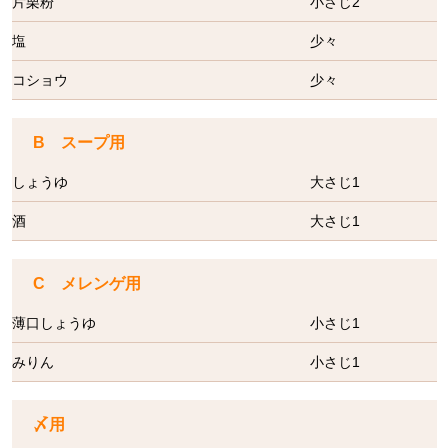
片栗粉
小さじ2
塩
少々
コショウ
少々
B スープ用
しょうゆ
大さじ1
酒
大さじ1
C メレンゲ用
薄口しょうゆ
小さじ1
みりん
小さじ1
〆用