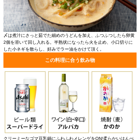
〆は煮汁にさっと茹でた細めのうどんを加え、ふつふつしたら卵黄
2個を溶いて回し入れる。半熟状になったら火を止め、小口切りに
した小ネギを散らし、好みでラー油をかけて頂く。
この料理に合う飲み物
クリーミーなゴマ豆乳鍋にふわふわメレンゲをON!柔らかいはんぺ