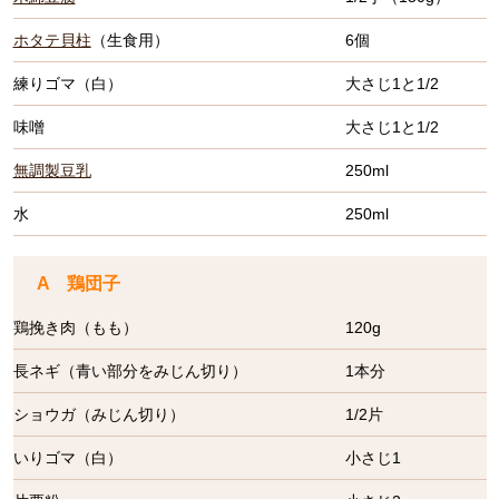
ホタテ貝柱
（生食用）
6個
練りゴマ（白）
大さじ1と1/2
味噌
大さじ1と1/2
無調製豆乳
250ml
水
250ml
A 鶏団子
鶏挽き肉（もも）
120g
長ネギ（青い部分をみじん切り）
1本分
ショウガ（みじん切り）
1/2片
いりゴマ（白）
小さじ1