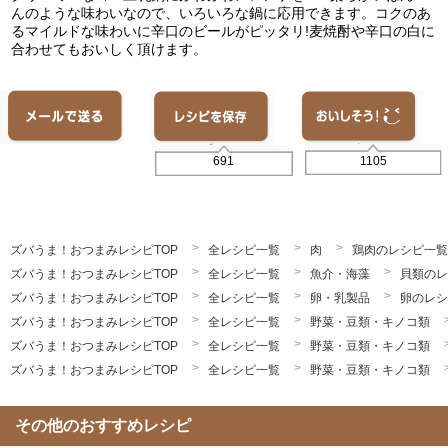
んのような味わいなので、いろいろな鍋に応用できます。コクのあ
るマイルドな味わいに辛口のビールがピッタリ!麦焼酎や辛口の白に
合わせてもおいしく頂けます。
1105
691
ズバうま！おつまみレシピTOP
全レシピ一覧
肉
鶏肉のレシピ一覧
ズバうま！おつまみレシピTOP
全レシピ一覧
魚介・海藻
貝類のレ
ズバうま！おつまみレシピTOP
全レシピ一覧
卵・乳製品
卵のレシ
ズバうま！おつまみレシピTOP
全レシピ一覧
野菜・豆類・キノコ類
ズバうま！おつまみレシピTOP
全レシピ一覧
野菜・豆類・キノコ類
ズバうま！おつまみレシピTOP
全レシピ一覧
野菜・豆類・キノコ類
その他のおすすめレシピ