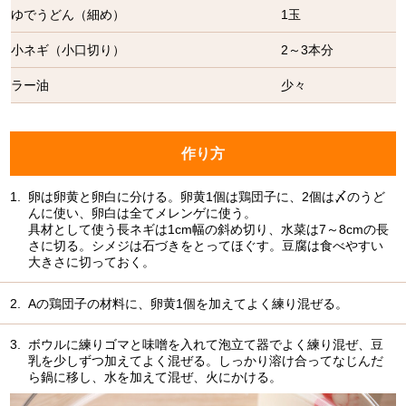
ゆでうどん（細め）
1玉
小ネギ（小口切り）
2～3本分
ラー油
少々
作り方
1.
卵は卵黄と卵白に分ける。卵黄1個は鶏団子に、2個は〆のうど
んに使い、卵白は全てメレンゲに使う。
具材として使う長ネギは1cm幅の斜め切り、水菜は7～8cmの長
さに切る。シメジは石づきをとってほぐす。豆腐は食べやすい
大きさに切っておく。
2.
Aの鶏団子の材料に、卵黄1個を加えてよく練り混ぜる。
3.
ボウルに練りゴマと味噌を入れて泡立て器でよく練り混ぜ、豆
乳を少しずつ加えてよく混ぜる。しっかり溶け合ってなじんだ
ら鍋に移し、水を加えて混ぜ、火にかける。