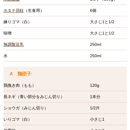
ホタテ貝柱
（生食用）
6個
練りゴマ（白）
大さじ1と1/2
味噌
大さじ1と1/2
無調製豆乳
250ml
水
250ml
A 鶏団子
鶏挽き肉（もも）
120g
長ネギ（青い部分をみじん切り）
1本分
ショウガ（みじん切り）
1/2片
いりゴマ（白）
小さじ1