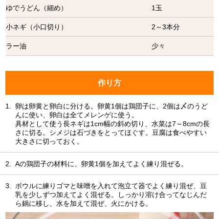
ゆでうどん（細め）
1玉
小ネギ（小口切り）
2～3本分
ラー油
少々
作り方
1.
卵は卵黄と卵白に分ける。卵黄1個は鶏団子に、2個は〆のうど
んに使い、卵白は全てメレンゲに使う。
具材として使う長ネギは1cm幅の斜め切り、水菜は7～8cmの長
さに切る。シメジは石づきをとってほぐす。豆腐は食べやすい
大きさに切っておく。
2.
Aの鶏団子の材料に、卵黄1個を加えてよく練り混ぜる。
3.
ボウルに練りゴマと味噌を入れて泡立て器でよく練り混ぜ、豆
乳を少しずつ加えてよく混ぜる。しっかり溶け合ってなじんだ
ら鍋に移し、水を加えて混ぜ、火にかける。