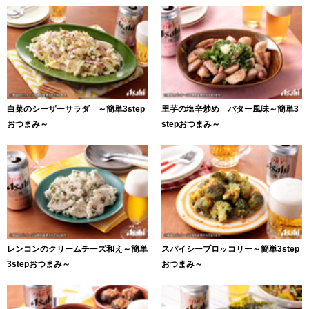
白菜のシーザーサラダ ～簡単3step
里芋の塩辛炒め バター風味～簡単3
おつまみ～
stepおつまみ～
レンコンのクリームチーズ和え～簡単
スパイシーブロッコリー～簡単3step
3stepおつまみ～
おつまみ～