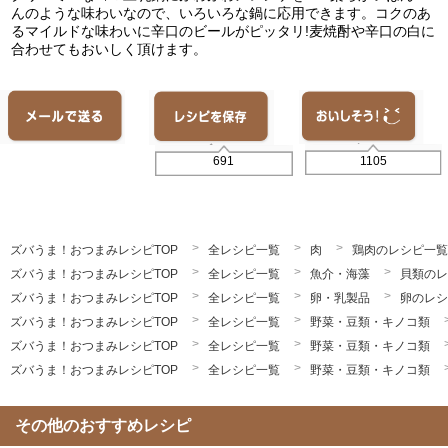
んのような味わいなので、いろいろな鍋に応用できます。コクのあ
るマイルドな味わいに辛口のビールがピッタリ!麦焼酎や辛口の白に
合わせてもおいしく頂けます。
1105
691
ズバうま！おつまみレシピTOP
全レシピ一覧
肉
鶏肉のレシピ一覧
ズバうま！おつまみレシピTOP
全レシピ一覧
魚介・海藻
貝類のレ
ズバうま！おつまみレシピTOP
全レシピ一覧
卵・乳製品
卵のレシ
ズバうま！おつまみレシピTOP
全レシピ一覧
野菜・豆類・キノコ類
ズバうま！おつまみレシピTOP
全レシピ一覧
野菜・豆類・キノコ類
ズバうま！おつまみレシピTOP
全レシピ一覧
野菜・豆類・キノコ類
その他のおすすめレシピ