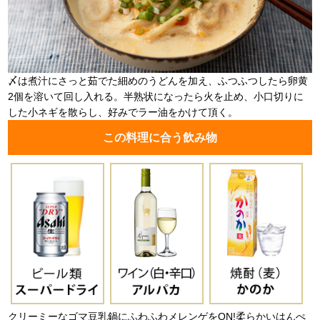
〆は煮汁にさっと茹でた細めのうどんを加え、ふつふつしたら卵黄
2個を溶いて回し入れる。半熟状になったら火を止め、小口切りに
した小ネギを散らし、好みでラー油をかけて頂く。
この料理に合う飲み物
クリーミーなゴマ豆乳鍋にふわふわメレンゲをON!柔らかいはんぺ