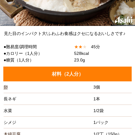
見た目のインパクト大!ふわふわ食感はクセになるおいしさです♪
●難易度/調理時間
★
★
★
45分
●カロリー（1人分）
528kcal
●糖質（1人分）
23.0g
材料（
2人分
）
卵
3個
長ネギ
1本
水菜
1/2袋
シメジ
1パック
木綿豆腐
1/2丁（150g）