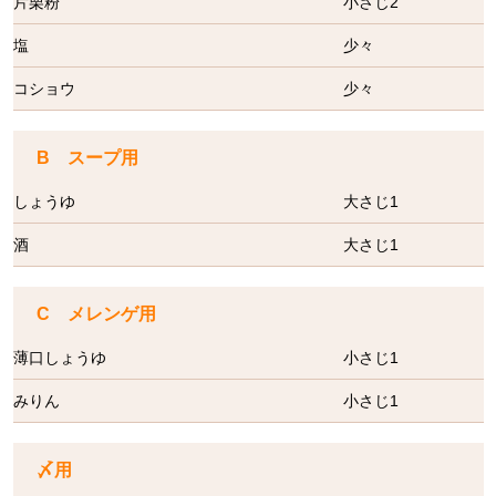
片栗粉
小さじ2
塩
少々
コショウ
少々
B スープ用
しょうゆ
大さじ1
酒
大さじ1
C メレンゲ用
薄口しょうゆ
小さじ1
みりん
小さじ1
〆用