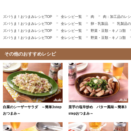
ズバうま！おつまみレシピTOP
全レシピ一覧
肉
肉：加工品のレシ
ズバうま！おつまみレシピTOP
全レシピ一覧
卵・乳製品
乳製品の
ズバうま！おつまみレシピTOP
全レシピ一覧
野菜・豆類・キノコ類
ズバうま！おつまみレシピTOP
全レシピ一覧
野菜・豆類・キノコ類
その他のおすすめレシピ
白菜のシーザーサラダ ～簡単3step
里芋の塩辛炒め バター風味～簡単3
おつまみ～
stepおつまみ～