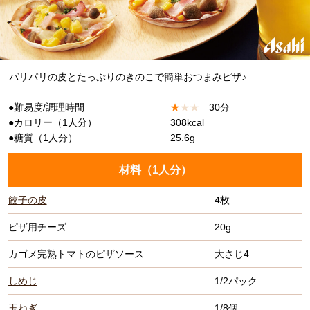
パリパリの皮とたっぷりのきのこで簡単おつまみピザ♪
●難易度/調理時間
★
★
★
30分
●カロリー（1人分）
308kcal
●糖質（1人分）
25.6g
材料（
1人分
）
餃子の皮
4枚
ピザ用チーズ
20g
カゴメ完熟トマトのピザソース
大さじ4
しめじ
1/2パック
玉ねぎ
1/8個