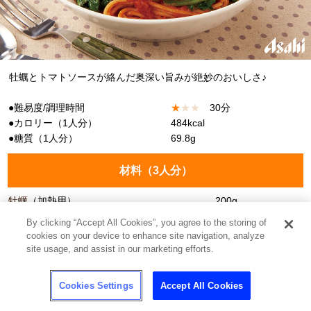
牡蠣とトマトソースが絡んだ奥深い旨みが絶妙のおいしさ♪
●難易度/調理時間
★
★
★
30分
●カロリー（1人分）
484kcal
●糖質（1人分）
69.8g
材料（
3人分
）
牡蠣
（加熱用）
200g
By clicking “Accept All Cookies”, you agree to the storing of
スパゲティ
240g
cookies on your device to enhance site navigation, analyze
site usage, and assist in our marketing efforts.
ホウレンソウ
1袋
オリーブオイル
小さじ1
Cookies Settings
Accept All Cookies
カゴメアンナマンマ トマト＆ガーリック
1瓶