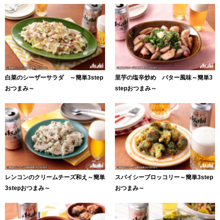
白菜のシーザーサラダ ～簡単3step
里芋の塩辛炒め バター風味～簡単3
おつまみ～
stepおつまみ～
レンコンのクリームチーズ和え～簡単
スパイシーブロッコリー～簡単3step
3stepおつまみ～
おつまみ～