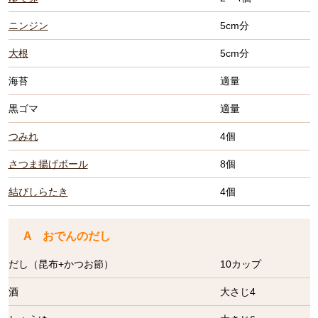
ニンジン
5cm分
大根
5cm分
海苔
適量
黒ゴマ
適量
つみれ
4個
さつま揚げボール
8個
結びしらたき
4個
A おでんのだし
だし（昆布+かつお節）
10カップ
酒
大さじ4