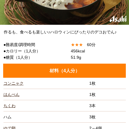
作るも、食べるも楽しい♪ハロウィンにぴったりのデコおでん♪
●難易度/調理時間
★
★
★
60分
●カロリー（1人分）
456kcal
●糖質（1人分）
51.9g
材料（
4人分
）
コンニャク
1枚
はんぺん
1枚
ちくわ
3本
ハム
3枚
ゆで卵
2～4個