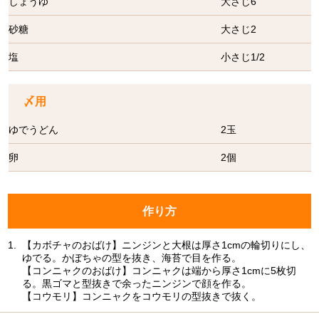
しょうゆ
大さじ6
砂糖
大さじ2
塩
小さじ1/2
〆用
ゆでうどん
2玉
卵
2個
作り方
1.
【カボチャのおばけ】ニンジンと大根は厚さ1cmの輪切りにし、
ゆでる。かぼちゃの型を抜き、海苔で目を作る。
【コンニャクのおばけ】コンニャクは端から厚さ1cmに5枚切
る。黒ゴマと型抜きで余ったニンジンで顔を作る。
【コウモリ】コンニャクをコウモリの型抜きで抜く。