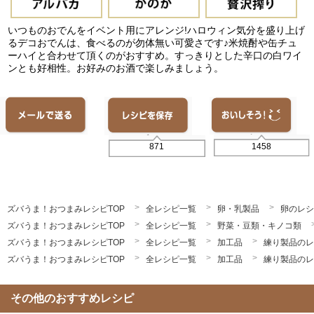
いつものおでんをイベント用にアレンジ!ハロウィン気分を盛り上げ
るデコおでんは、食べるのが勿体無い可愛さです♪米焼酎や缶チュ
ーハイと合わせて頂くのがおすすめ。すっきりとした辛口の白ワイ
ンとも好相性。お好みのお酒で楽しみましょう。
1458
871
ズバうま！おつまみレシピTOP
全レシピ一覧
卵・乳製品
卵のレシ
ズバうま！おつまみレシピTOP
全レシピ一覧
野菜・豆類・キノコ類
ズバうま！おつまみレシピTOP
全レシピ一覧
加工品
練り製品のレ
ズバうま！おつまみレシピTOP
全レシピ一覧
加工品
練り製品のレ
その他のおすすめレシピ