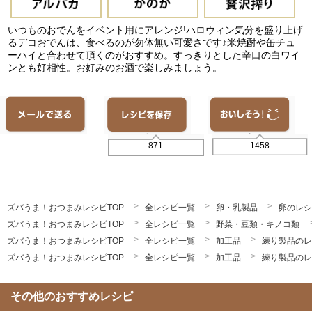
いつものおでんをイベント用にアレンジ!ハロウィン気分を盛り上げ
るデコおでんは、食べるのが勿体無い可愛さです♪米焼酎や缶チュ
ーハイと合わせて頂くのがおすすめ。すっきりとした辛口の白ワイ
ンとも好相性。お好みのお酒で楽しみましょう。
1458
871
ズバうま！おつまみレシピTOP
全レシピ一覧
卵・乳製品
卵のレシ
ズバうま！おつまみレシピTOP
全レシピ一覧
野菜・豆類・キノコ類
ズバうま！おつまみレシピTOP
全レシピ一覧
加工品
練り製品のレ
ズバうま！おつまみレシピTOP
全レシピ一覧
加工品
練り製品のレ
その他のおすすめレシピ