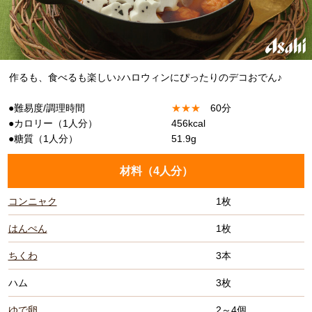
作るも、食べるも楽しい♪ハロウィンにぴったりのデコおでん♪
●難易度/調理時間
★
★
★
60分
●カロリー（1人分）
456kcal
●糖質（1人分）
51.9g
材料（
4人分
）
コンニャク
1枚
はんぺん
1枚
ちくわ
3本
ハム
3枚
ゆで卵
2～4個