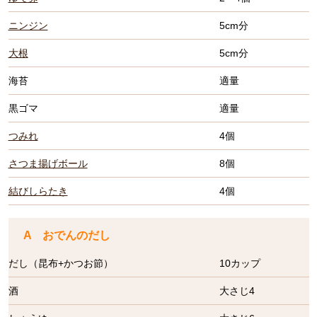
ニンジン
5cm分
大根
5cm分
海苔
適量
黒ゴマ
適量
つみれ
4個
さつま揚げボール
8個
結びしらたき
4個
A おでんのだし
だし（昆布+かつお節）
10カップ
酒
大さじ4