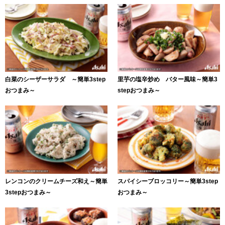
白菜のシーザーサラダ ～簡単3step
里芋の塩辛炒め バター風味～簡単3
おつまみ～
stepおつまみ～
レンコンのクリームチーズ和え～簡単
スパイシーブロッコリー～簡単3step
3stepおつまみ～
おつまみ～