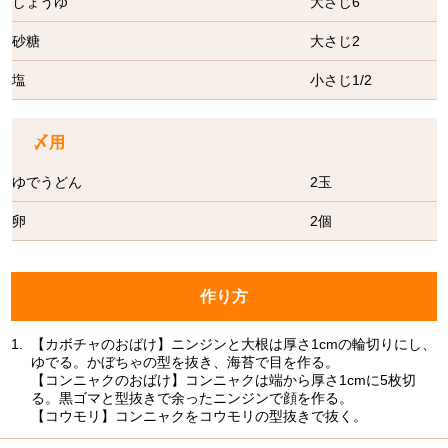
しょうゆ
大さじ6
砂糖
大さじ2
塩
小さじ1/2
〆用
ゆでうどん
2玉
卵
2個
作り方
1.
【カボチャのおばけ】ニンジンと大根は厚さ1cmの輪切りにし、
ゆでる。かぼちゃの型を抜き、海苔で目を作る。
【コンニャクのおばけ】コンニャクは端から厚さ1cmに5枚切
る。黒ゴマと型抜きで余ったニンジンで顔を作る。
【コウモリ】コンニャクをコウモリの型抜きで抜く。