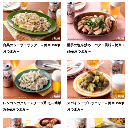
白菜のシーザーサラダ ～簡単3step
里芋の塩辛炒め バター風味～簡単3
おつまみ～
stepおつまみ～
レンコンのクリームチーズ和え～簡単
スパイシーブロッコリー～簡単3step
3stepおつまみ～
おつまみ～