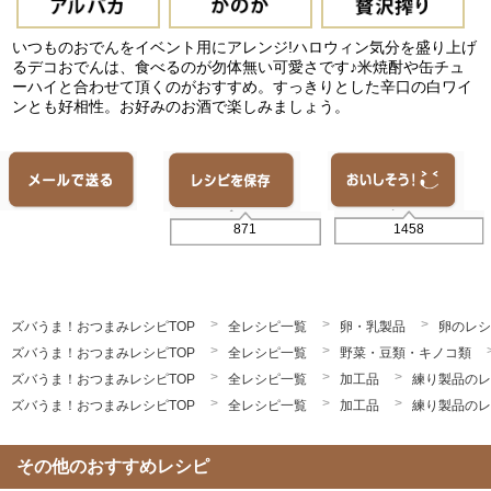
いつものおでんをイベント用にアレンジ!ハロウィン気分を盛り上げ
るデコおでんは、食べるのが勿体無い可愛さです♪米焼酎や缶チュ
ーハイと合わせて頂くのがおすすめ。すっきりとした辛口の白ワイ
ンとも好相性。お好みのお酒で楽しみましょう。
1458
871
ズバうま！おつまみレシピTOP
全レシピ一覧
卵・乳製品
卵のレシ
ズバうま！おつまみレシピTOP
全レシピ一覧
野菜・豆類・キノコ類
ズバうま！おつまみレシピTOP
全レシピ一覧
加工品
練り製品のレ
ズバうま！おつまみレシピTOP
全レシピ一覧
加工品
練り製品のレ
その他のおすすめレシピ