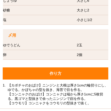
しょうゆ
大さじ6
砂糖
大さじ2
塩
小さじ1/2
〆用
ゆでうどん
2玉
卵
2個
作り方
1.
【カボチャのおばけ】ニンジンと大根は厚さ1cmの輪切りにし、
ゆでる。かぼちゃの型を抜き、海苔で目を作る。
【コンニャクのおばけ】コンニャクは端から厚さ1cmに5枚切
る。黒ゴマと型抜きで余ったニンジンで顔を作る。
【コウモリ】コンニャクをコウモリの型抜きで抜く。