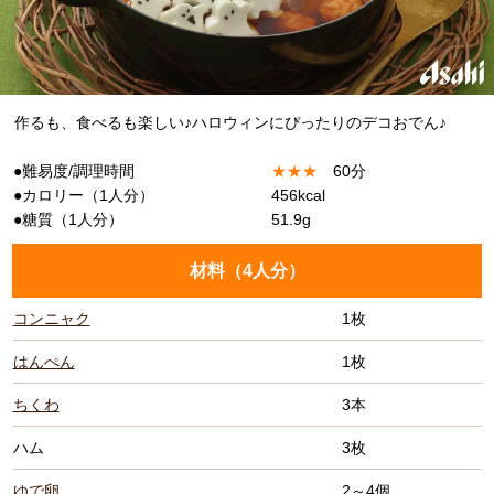
作るも、食べるも楽しい♪ハロウィンにぴったりのデコおでん♪
●難易度/調理時間
★
★
★
60分
●カロリー（1人分）
456kcal
●糖質（1人分）
51.9g
材料（
4人分
）
コンニャク
1枚
はんぺん
1枚
ちくわ
3本
ハム
3枚
ゆで卵
2～4個