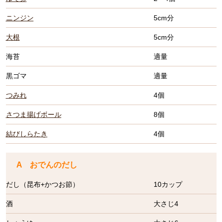
ニンジン
5cm分
大根
5cm分
海苔
適量
黒ゴマ
適量
つみれ
4個
さつま揚げボール
8個
結びしらたき
4個
A おでんのだし
だし（昆布+かつお節）
10カップ
酒
大さじ4