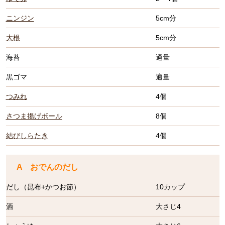
ニンジン
5cm分
大根
5cm分
海苔
適量
黒ゴマ
適量
つみれ
4個
さつま揚げボール
8個
結びしらたき
4個
A おでんのだし
だし（昆布+かつお節）
10カップ
酒
大さじ4