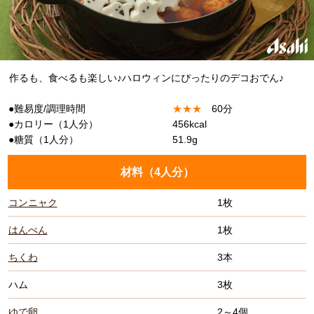
作るも、食べるも楽しい♪ハロウィンにぴったりのデコおでん♪
●難易度/調理時間
★
★
★
60分
●カロリー（1人分）
456kcal
●糖質（1人分）
51.9g
材料（
4人分
）
コンニャク
1枚
はんぺん
1枚
ちくわ
3本
ハム
3枚
ゆで卵
2～4個