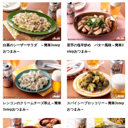
白菜のシーザーサラダ ～簡単3step
里芋の塩辛炒め バター風味～簡単3
おつまみ～
stepおつまみ～
レンコンのクリームチーズ和え～簡単
スパイシーブロッコリー～簡単3step
3stepおつまみ～
おつまみ～