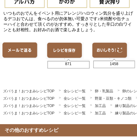
いつものおでんをイベント用にアレンジ!ハロウィン気分を盛り上げ
るデコおでんは、食べるのが勿体無い可愛さです♪米焼酎や缶チュ
ーハイと合わせて頂くのがおすすめ。すっきりとした辛口の白ワイ
ンとも好相性。お好みのお酒で楽しみましょう。
1458
871
ズバうま！おつまみレシピTOP
全レシピ一覧
卵・乳製品
卵のレシ
ズバうま！おつまみレシピTOP
全レシピ一覧
野菜・豆類・キノコ類
ズバうま！おつまみレシピTOP
全レシピ一覧
加工品
練り製品のレ
ズバうま！おつまみレシピTOP
全レシピ一覧
加工品
練り製品のレ
その他のおすすめレシピ