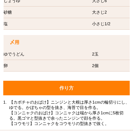
しょうゆ
大さじ6
砂糖
大さじ2
塩
小さじ1/2
〆用
ゆでうどん
2玉
卵
2個
作り方
1.
【カボチャのおばけ】ニンジンと大根は厚さ1cmの輪切りにし、
ゆでる。かぼちゃの型を抜き、海苔で目を作る。
【コンニャクのおばけ】コンニャクは端から厚さ1cmに5枚切
る。黒ゴマと型抜きで余ったニンジンで顔を作る。
【コウモリ】コンニャクをコウモリの型抜きで抜く。