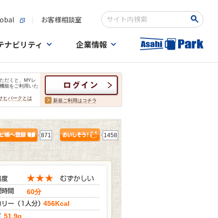
obal
お客様相談室
検索キーワード入力
テナビリティ
企業情報
ただくと、MYレ
機能をご利用いた
サヒパークとは
新規ご利用はコチラ
871
1458
60分
456Kcal
51.9g