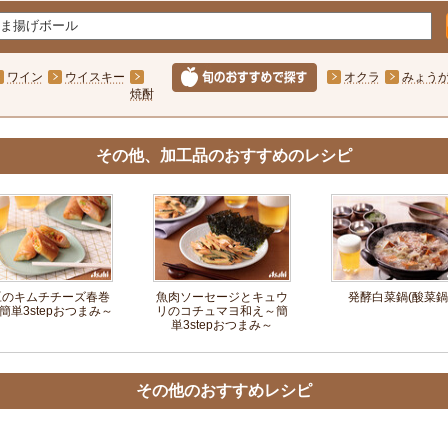
ワイン
ウイスキー
オクラ
みょう
焼酎
その他、加工品のおすすめのレシピ
豆のキムチチーズ春巻
魚肉ソーセージとキュウ
発酵白菜鍋(酸菜鍋
簡単3stepおつまみ～
リのコチュマヨ和え～簡
単3stepおつまみ～
その他のおすすめレシピ