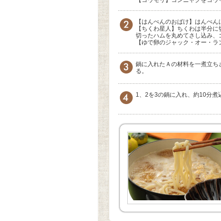
【はんぺんのおばけ】はんぺん
【ちくわ星人】ちくわは半分に
切ったハムを丸めてさし込み
【ゆで卵のジャック・オー・ラ
鍋に入れたＡの材料を一煮立ち
る。
1、2を3の鍋に入れ、約10分