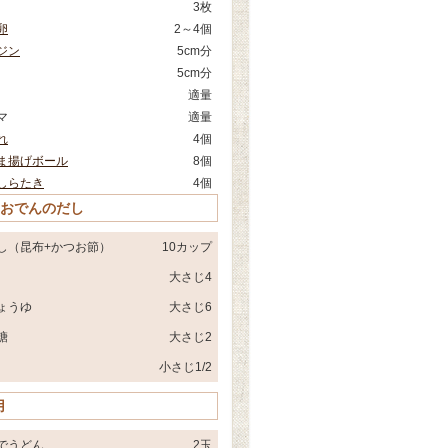
3枚
卵
2～4個
ジン
5cm分
5cm分
適量
マ
適量
れ
4個
ま揚げボール
8個
しらたき
4個
 おでんのだし
し（昆布+かつお節）
10カップ
大さじ4
ょうゆ
大さじ6
糖
大さじ2
小さじ1/2
用
でうどん
2玉