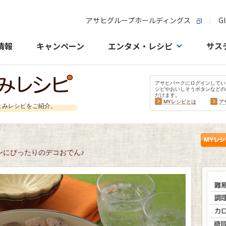
アサヒグループホールディングス
Gl
情報
キャンペーン
エンタメ・レシピ
サス
アサヒパークにログインしてい
シピやおいしそうボタンなどの
だけます。
MYレシピとは
ア
まみレシピをご紹介。
ンにぴったりのデコおでん♪