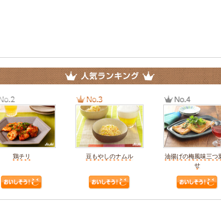
鶏チリ
豆もやしのナムル
油揚げの梅風味三つ
せ