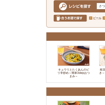
ビール
キュウリとたくあんのピ
枝
リ辛炒め～簡単3stepおつ
き～
まみ～