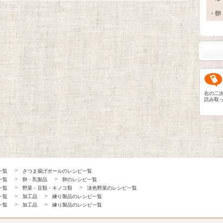
・卵
右の二
読み取
一覧
さつま揚げボールのレシピ一覧
一覧
卵・乳製品
卵のレシピ一覧
一覧
野菜・豆類・キノコ類
淡色野菜のレシピ一覧
一覧
加工品
練り製品のレシピ一覧
一覧
加工品
練り製品のレシピ一覧