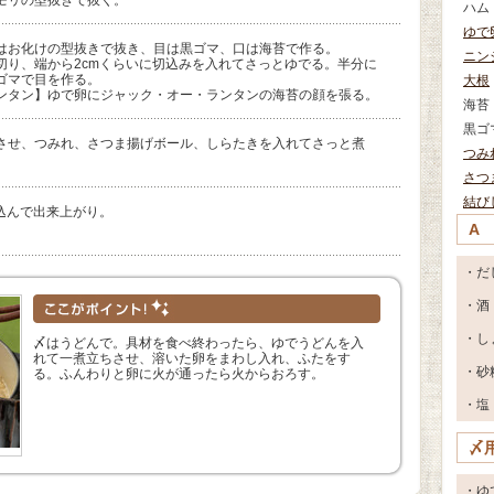
ハム
ゆで
はお化けの型抜きで抜き、目は黒ゴマ、口は海苔で作る。
ニン
切り、端から2cmくらいに切込みを入れてさっとゆでる。半分に
、ゴマで目を作る。
大根
ンタン】ゆで卵にジャック・オー・ランタンの海苔の顔を張る。
海苔
黒ゴ
させ、つみれ、さつま揚げボール、しらたきを入れてさっと煮
つみ
さつ
結び
煮込んで出来上がり。
A
・だ
・酒
・し
〆はうどんで。具材を食べ終わったら、ゆでうどんを入
れて一煮立ちさせ、溶いた卵をまわし入れ、ふたをす
・砂
る。ふんわりと卵に火が通ったら火からおろす。
・塩
〆
・ゆ