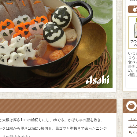
いつ
ロウ
食べ
缶チ
め。
相性
コン
と大根は厚さ1cmの輪切りにし、ゆでる。かぼちゃの型を抜き、
はん
ャクは端から厚さ1cmに5枚切る。黒ゴマと型抜きで余ったニンジ
ちく
モリの型抜きで抜く。