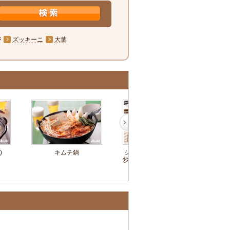
が
ズッキーニ
大葉
)
キムチ鍋
ジャガイモとザーサイの
もや
炒め物～簡単3stepおつま
和え～
み～