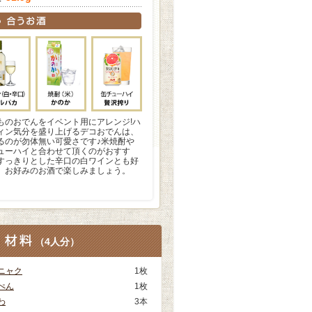
ものおでんをイベント用にアレンジ!ハ
ィン気分を盛り上げるデコおでんは、
るのが勿体無い可愛さです♪米焼酎や
ューハイと合わせて頂くのがおすす
すっきりとした辛口の白ワインとも好
。お好みのお酒で楽しみましょう。
（
4人分
）
ニャク
1枚
ぺん
1枚
わ
3本