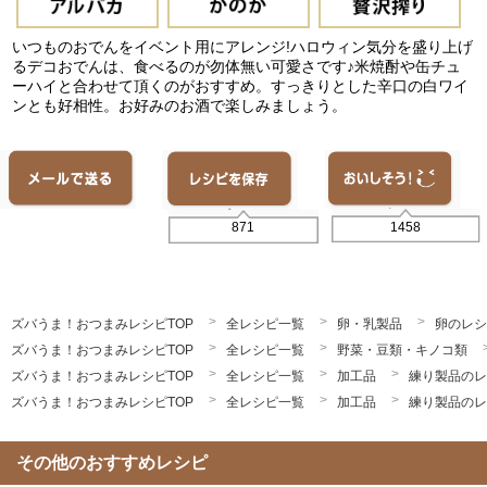
いつものおでんをイベント用にアレンジ!ハロウィン気分を盛り上げ
るデコおでんは、食べるのが勿体無い可愛さです♪米焼酎や缶チュ
ーハイと合わせて頂くのがおすすめ。すっきりとした辛口の白ワイ
ンとも好相性。お好みのお酒で楽しみましょう。
1458
871
ズバうま！おつまみレシピTOP
全レシピ一覧
卵・乳製品
卵のレシ
ズバうま！おつまみレシピTOP
全レシピ一覧
野菜・豆類・キノコ類
ズバうま！おつまみレシピTOP
全レシピ一覧
加工品
練り製品のレ
ズバうま！おつまみレシピTOP
全レシピ一覧
加工品
練り製品のレ
その他のおすすめレシピ