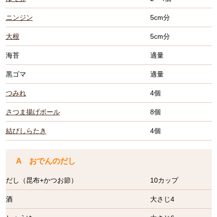
ニンジン
5cm分
大根
5cm分
海苔
適量
黒ゴマ
適量
つみれ
4個
さつま揚げボール
8個
結びしらたき
4個
A おでんのだし
だし（昆布+かつお節）
10カップ
酒
大さじ4