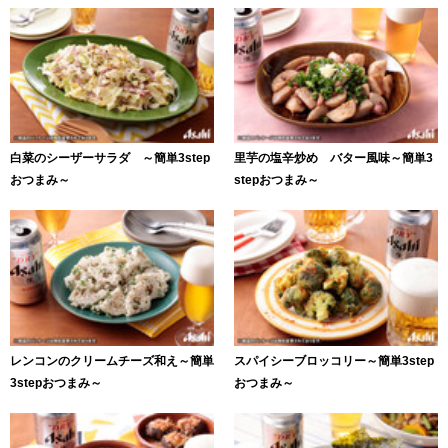
白菜のシーザーサラダ ～簡単3step
里芋の塩辛炒め バター風味～簡単3
おつまみ～
stepおつまみ～
レンコンのクリームチーズ和え～簡単
スパイシーブロッコリー～簡単3step
3stepおつまみ～
おつまみ～