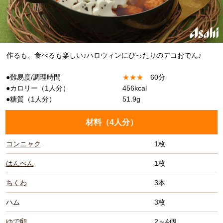
作るも、食べるも楽しい♪ハロウィンにぴったりのデコおでん♪
●難易度/調理時間
★
★
★
60分
●カロリー（1人分）
456kcal
●糖質（1人分）
51.9g
材料（
4人分
）
コンニャク
1枚
はんぺん
1枚
ちくわ
3本
ハム
3枚
ゆで卵
2～4個