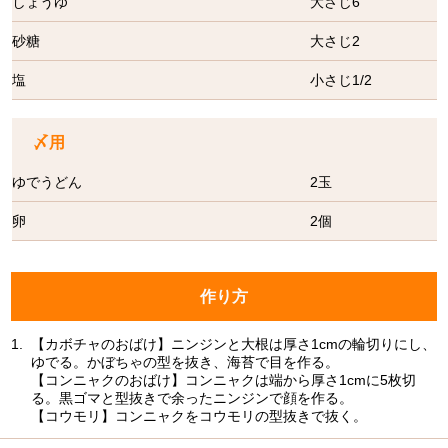
しょうゆ
大さじ6
砂糖
大さじ2
塩
小さじ1/2
〆用
ゆでうどん
2玉
卵
2個
作り方
1.
【カボチャのおばけ】ニンジンと大根は厚さ1cmの輪切りにし、
ゆでる。かぼちゃの型を抜き、海苔で目を作る。
【コンニャクのおばけ】コンニャクは端から厚さ1cmに5枚切
る。黒ゴマと型抜きで余ったニンジンで顔を作る。
【コウモリ】コンニャクをコウモリの型抜きで抜く。