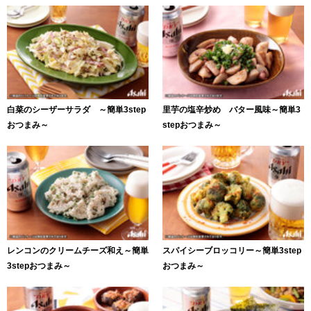
白菜のシーザーサラダ ～簡単3step
里芋の塩辛炒め バター風味～簡単3
おつまみ～
stepおつまみ～
レンコンのクリームチーズ和え～簡単
スパイシーブロッコリー～簡単3step
3stepおつまみ～
おつまみ～