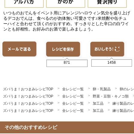
いつものおでんをイベント用にアレンジ!ハロウィン気分を盛り上げ
るデコおでんは、食べるのが勿体無い可愛さです♪米焼酎や缶チュ
ーハイと合わせて頂くのがおすすめ。すっきりとした辛口の白ワイ
ンとも好相性。お好みのお酒で楽しみましょう。
1458
871
ズバうま！おつまみレシピTOP
全レシピ一覧
卵・乳製品
卵のレシ
ズバうま！おつまみレシピTOP
全レシピ一覧
野菜・豆類・キノコ類
ズバうま！おつまみレシピTOP
全レシピ一覧
加工品
練り製品のレ
ズバうま！おつまみレシピTOP
全レシピ一覧
加工品
練り製品のレ
その他のおすすめレシピ