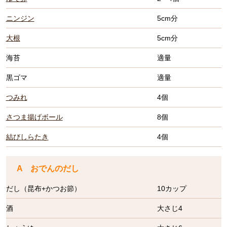
ニンジン
5cm分
大根
5cm分
海苔
適量
黒ゴマ
適量
つみれ
4個
さつま揚げボール
8個
結びしらたき
4個
A おでんのだし
だし（昆布+かつお節）
10カップ
酒
大さじ4