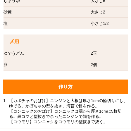
しょうゆ
大さじ6
砂糖
大さじ2
塩
小さじ1/2
〆用
ゆでうどん
2玉
卵
2個
作り方
1.
【カボチャのおばけ】ニンジンと大根は厚さ1cmの輪切りにし、
ゆでる。かぼちゃの型を抜き、海苔で目を作る。
【コンニャクのおばけ】コンニャクは端から厚さ1cmに5枚切
る。黒ゴマと型抜きで余ったニンジンで顔を作る。
【コウモリ】コンニャクをコウモリの型抜きで抜く。