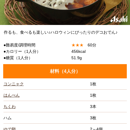
作るも、食べるも楽しい♪ハロウィンにぴったりのデコおでん♪
●難易度/調理時間
★
★
★
60分
●カロリー（1人分）
456kcal
●糖質（1人分）
51.9g
材料（
4人分
）
コンニャク
1枚
はんぺん
1枚
ちくわ
3本
ハム
3枚
ゆで卵
2～4個