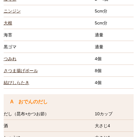
ニンジン
5cm分
大根
5cm分
海苔
適量
黒ゴマ
適量
つみれ
4個
さつま揚げボール
8個
結びしらたき
4個
A おでんのだし
だし（昆布+かつお節）
10カップ
酒
大さじ4