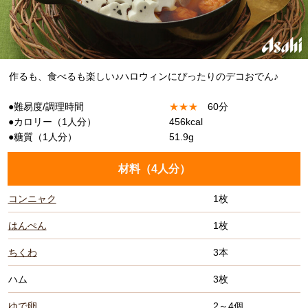
作るも、食べるも楽しい♪ハロウィンにぴったりのデコおでん♪
●難易度/調理時間
★
★
★
60分
●カロリー（1人分）
456kcal
●糖質（1人分）
51.9g
材料（
4人分
）
コンニャク
1枚
はんぺん
1枚
ちくわ
3本
ハム
3枚
ゆで卵
2～4個