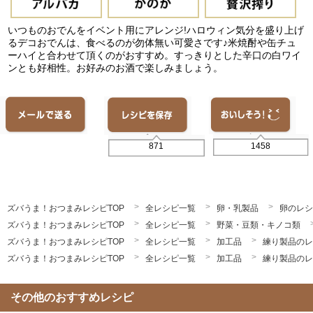
いつものおでんをイベント用にアレンジ!ハロウィン気分を盛り上げ
るデコおでんは、食べるのが勿体無い可愛さです♪米焼酎や缶チュ
ーハイと合わせて頂くのがおすすめ。すっきりとした辛口の白ワイ
ンとも好相性。お好みのお酒で楽しみましょう。
1458
871
ズバうま！おつまみレシピTOP
全レシピ一覧
卵・乳製品
卵のレシ
ズバうま！おつまみレシピTOP
全レシピ一覧
野菜・豆類・キノコ類
ズバうま！おつまみレシピTOP
全レシピ一覧
加工品
練り製品のレ
ズバうま！おつまみレシピTOP
全レシピ一覧
加工品
練り製品のレ
その他のおすすめレシピ