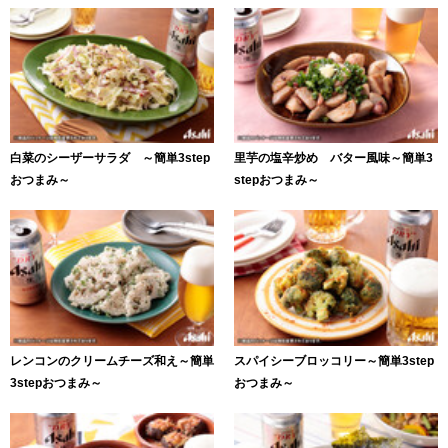
白菜のシーザーサラダ ～簡単3step
里芋の塩辛炒め バター風味～簡単3
おつまみ～
stepおつまみ～
レンコンのクリームチーズ和え～簡単
スパイシーブロッコリー～簡単3step
3stepおつまみ～
おつまみ～