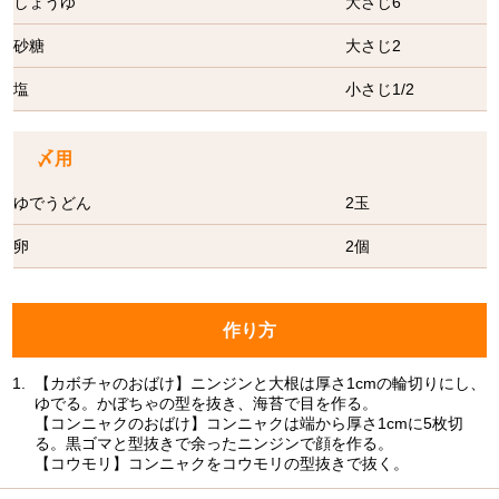
しょうゆ
大さじ6
砂糖
大さじ2
塩
小さじ1/2
〆用
ゆでうどん
2玉
卵
2個
作り方
1.
【カボチャのおばけ】ニンジンと大根は厚さ1cmの輪切りにし、
ゆでる。かぼちゃの型を抜き、海苔で目を作る。
【コンニャクのおばけ】コンニャクは端から厚さ1cmに5枚切
る。黒ゴマと型抜きで余ったニンジンで顔を作る。
【コウモリ】コンニャクをコウモリの型抜きで抜く。