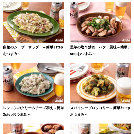
白菜のシーザーサラダ ～簡単3step
里芋の塩辛炒め バター風味～簡単3
おつまみ～
stepおつまみ～
レンコンのクリームチーズ和え～簡単
スパイシーブロッコリー～簡単3step
3stepおつまみ～
おつまみ～