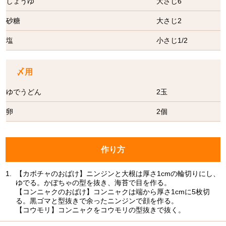
しょうゆ
大さじ6
砂糖
大さじ2
塩
小さじ1/2
〆用
ゆでうどん
2玉
卵
2個
作り方
1.
【カボチャのおばけ】ニンジンと大根は厚さ1cmの輪切りにし、
ゆでる。かぼちゃの型を抜き、海苔で目を作る。
【コンニャクのおばけ】コンニャクは端から厚さ1cmに5枚切
る。黒ゴマと型抜きで余ったニンジンで顔を作る。
【コウモリ】コンニャクをコウモリの型抜きで抜く。