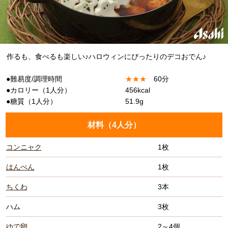
作るも、食べるも楽しい♪ハロウィンにぴったりのデコおでん♪
●難易度/調理時間
★
★
★
60分
●カロリー（1人分）
456kcal
●糖質（1人分）
51.9g
材料（
4人分
）
コンニャク
1枚
はんぺん
1枚
ちくわ
3本
ハム
3枚
ゆで卵
2～4個