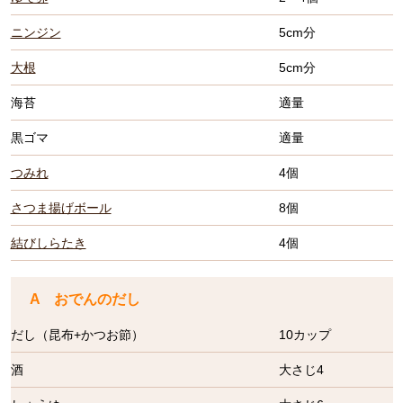
ニンジン
5cm分
大根
5cm分
海苔
適量
黒ゴマ
適量
つみれ
4個
さつま揚げボール
8個
結びしらたき
4個
A おでんのだし
だし（昆布+かつお節）
10カップ
酒
大さじ4