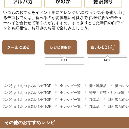
いつものおでんをイベント用にアレンジ!ハロウィン気分を盛り上げ
るデコおでんは、食べるのが勿体無い可愛さです♪米焼酎や缶チュ
ーハイと合わせて頂くのがおすすめ。すっきりとした辛口の白ワイ
ンとも好相性。お好みのお酒で楽しみましょう。
1458
871
ズバうま！おつまみレシピTOP
全レシピ一覧
卵・乳製品
卵のレシ
ズバうま！おつまみレシピTOP
全レシピ一覧
野菜・豆類・キノコ類
ズバうま！おつまみレシピTOP
全レシピ一覧
加工品
練り製品のレ
ズバうま！おつまみレシピTOP
全レシピ一覧
加工品
練り製品のレ
その他のおすすめレシピ