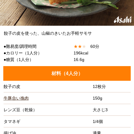
餃子の皮を使った、山椒のきいたお手軽サモサ
●難易度/調理時間
★
★
★
60分
●カロリー（1人分）
196kcal
●糖質（1人分）
16.6g
材料（
4人分
）
餃子の皮
12枚分
牛豚合い挽肉
150g
レンズ豆（乾燥）
大さじ3
タマネギ
1/4個
揚げ油
適量