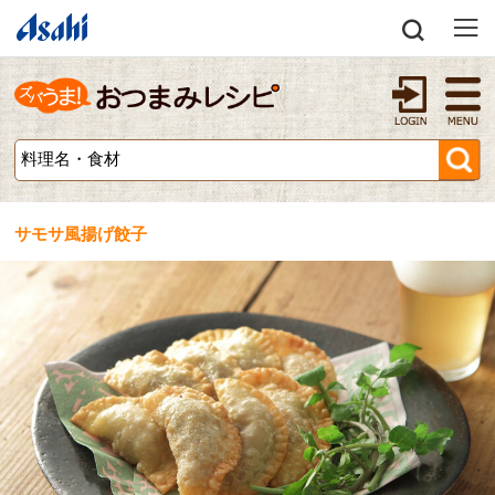
サモサ風揚げ餃子