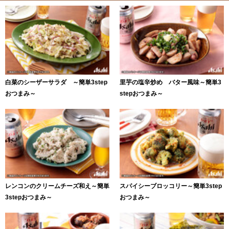
白菜のシーザーサラダ ～簡単3step
里芋の塩辛炒め バター風味～簡単3
おつまみ～
stepおつまみ～
レンコンのクリームチーズ和え～簡単
スパイシーブロッコリー～簡単3step
3stepおつまみ～
おつまみ～