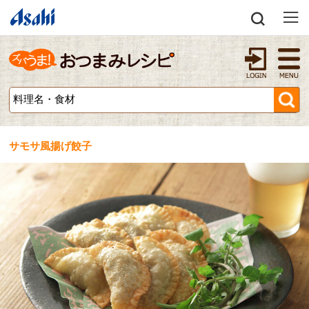
サモサ風揚げ餃子