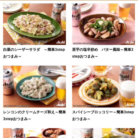
白菜のシーザーサラダ ～簡単3step
里芋の塩辛炒め バター風味～簡単3
おつまみ～
stepおつまみ～
レンコンのクリームチーズ和え～簡単
スパイシーブロッコリー～簡単3step
3stepおつまみ～
おつまみ～