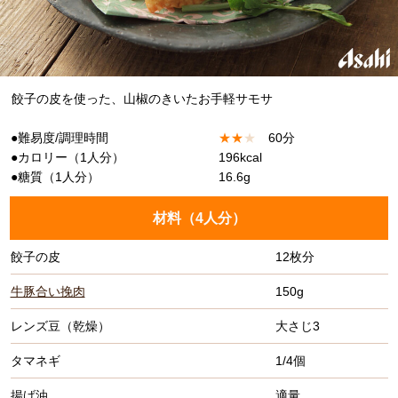
餃子の皮を使った、山椒のきいたお手軽サモサ
●難易度/調理時間
★
★
★
60分
●カロリー（1人分）
196kcal
●糖質（1人分）
16.6g
材料（
4人分
）
餃子の皮
12枚分
牛豚合い挽肉
150g
レンズ豆（乾燥）
大さじ3
タマネギ
1/4個
揚げ油
適量