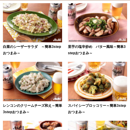
白菜のシーザーサラダ ～簡単3step
里芋の塩辛炒め バター風味～簡単3
おつまみ～
stepおつまみ～
レンコンのクリームチーズ和え～簡単
スパイシーブロッコリー～簡単3step
3stepおつまみ～
おつまみ～