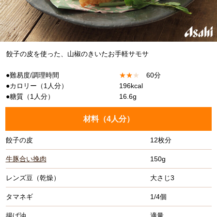
餃子の皮を使った、山椒のきいたお手軽サモサ
●難易度/調理時間
★
★
★
60分
●カロリー（1人分）
196kcal
●糖質（1人分）
16.6g
材料（
4人分
）
餃子の皮
12枚分
牛豚合い挽肉
150g
レンズ豆（乾燥）
大さじ3
タマネギ
1/4個
揚げ油
適量