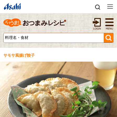
サモサ風揚げ餃子