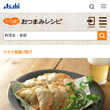
サモサ風揚げ餃子