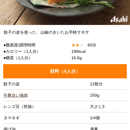
餃子の皮を使った、山椒のきいたお手軽サモサ
●難易度/調理時間
★
★
★
60分
●カロリー（1人分）
196kcal
●糖質（1人分）
16.6g
材料（
4人分
）
餃子の皮
12枚分
牛豚合い挽肉
150g
レンズ豆（乾燥）
大さじ3
タマネギ
1/4個
揚げ油
適量