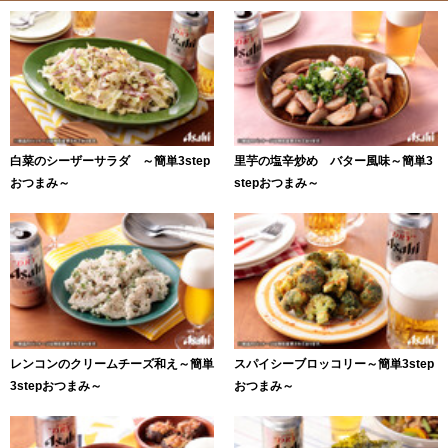
白菜のシーザーサラダ ～簡単3step
里芋の塩辛炒め バター風味～簡単3
おつまみ～
stepおつまみ～
レンコンのクリームチーズ和え～簡単
スパイシーブロッコリー～簡単3step
3stepおつまみ～
おつまみ～