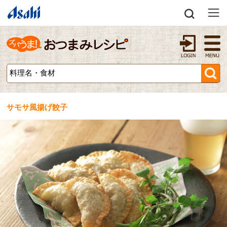
サモサ風揚げ餃子