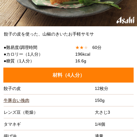
餃子の皮を使った、山椒のきいたお手軽サモサ
●難易度/調理時間
★
★
★
60分
●カロリー（1人分）
196kcal
●糖質（1人分）
16.6g
材料（
4人分
）
餃子の皮
12枚分
牛豚合い挽肉
150g
レンズ豆（乾燥）
大さじ3
タマネギ
1/4個
揚げ油
適量