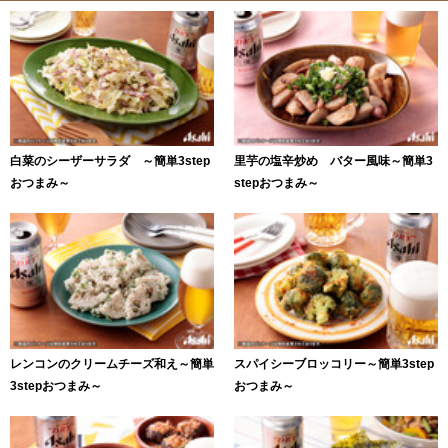
白菜のシーザーサラダ ～簡単3step
里芋の塩辛炒め バター風味～簡単3
おつまみ～
stepおつまみ～
レンコンのクリームチーズ和え～簡単
スパイシーブロッコリー～簡単3step
3stepおつまみ～
おつまみ～