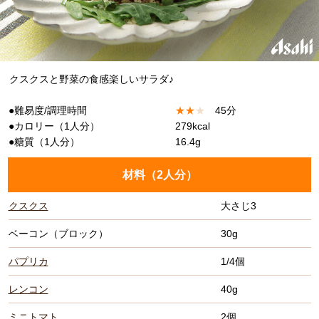
クスクスと野菜の食感楽しいサラダ♪
●難易度/調理時間
★
★
★
45分
●カロリー（1人分）
279kcal
●糖質（1人分）
16.4g
材料（
2人分
）
クスクス
大さじ3
ベーコン（ブロック）
30g
パプリカ
1/4個
レンコン
40g
ミニトマト
2個