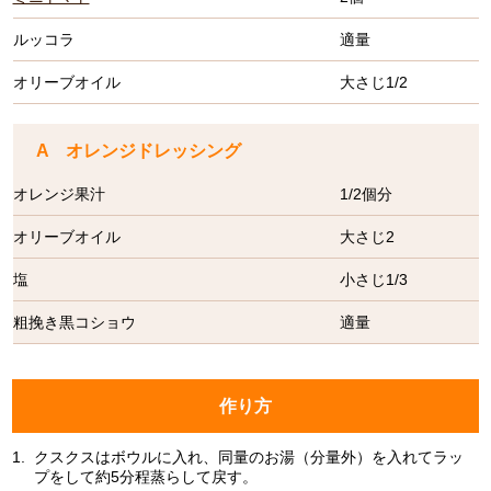
ルッコラ
適量
オリーブオイル
大さじ1/2
A オレンジドレッシング
オレンジ果汁
1/2個分
オリーブオイル
大さじ2
塩
小さじ1/3
粗挽き黒コショウ
適量
作り方
1.
クスクスはボウルに入れ、同量のお湯（分量外）を入れてラッ
プをして約5分程蒸らして戻す。