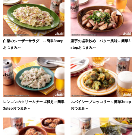
白菜のシーザーサラダ ～簡単3step
里芋の塩辛炒め バター風味～簡単3
おつまみ～
stepおつまみ～
レンコンのクリームチーズ和え～簡単
スパイシーブロッコリー～簡単3step
3stepおつまみ～
おつまみ～