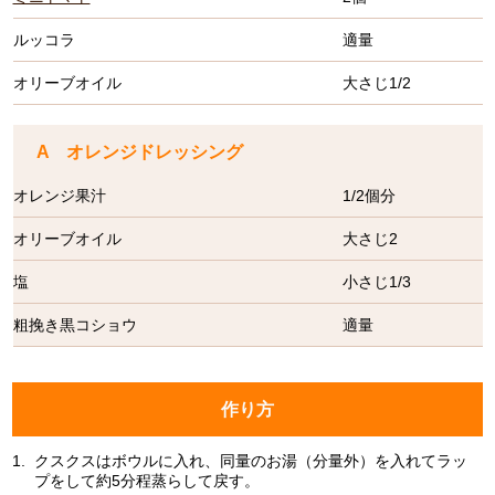
ルッコラ
適量
オリーブオイル
大さじ1/2
A オレンジドレッシング
オレンジ果汁
1/2個分
オリーブオイル
大さじ2
塩
小さじ1/3
粗挽き黒コショウ
適量
作り方
1.
クスクスはボウルに入れ、同量のお湯（分量外）を入れてラッ
プをして約5分程蒸らして戻す。