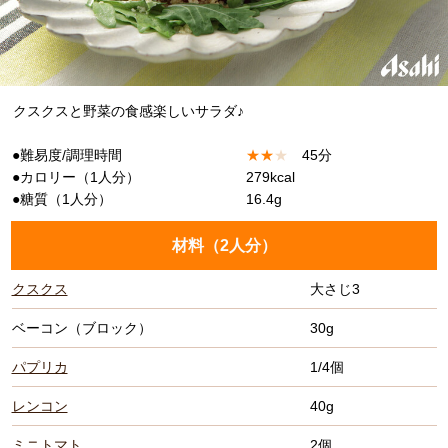
クスクスと野菜の食感楽しいサラダ♪
●難易度/調理時間
★
★
★
45分
●カロリー（1人分）
279kcal
●糖質（1人分）
16.4g
材料（
2人分
）
クスクス
大さじ3
ベーコン（ブロック）
30g
パプリカ
1/4個
レンコン
40g
ミニトマト
2個