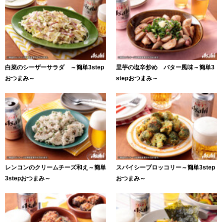
白菜のシーザーサラダ ～簡単3step
里芋の塩辛炒め バター風味～簡単3
おつまみ～
stepおつまみ～
レンコンのクリームチーズ和え～簡単
スパイシーブロッコリー～簡単3step
3stepおつまみ～
おつまみ～