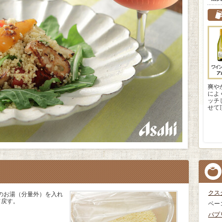
爽や
によ
ッチ
せて
クス
のお湯（分量外）を入れ
て戻す。
ベー
パプ