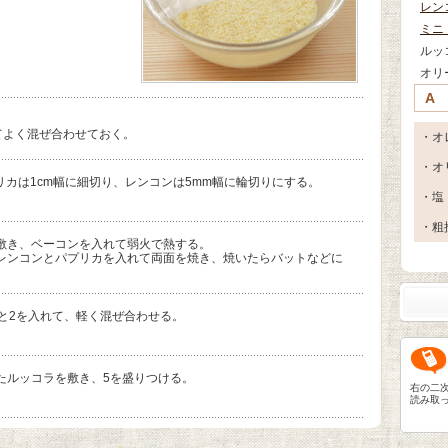
レン
ミニ
ルッ
オリ
A
てよく混ぜ合わせておく。
・オ
・オ
リカは1cm幅に細切り、レンコンは5mm幅に輪切りにする。
・塩
・粗
敷き、ベーコンを入れて弱火で熱する。
レンコンとパプリカを入れて両面を焼き、焼いたらバットなどに
と2を入れて、軽く混ぜ合わせる。
たルッコラを敷き、5を盛りつける。
右の二
読み取