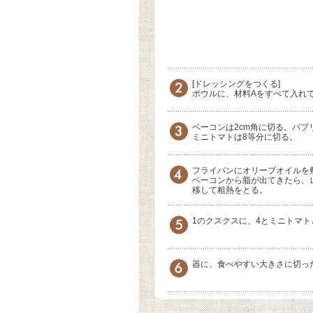
[ドレッシングをつくる]
ボウルに、材料Aをすべて入れ
ベーコンは2cm角に切る。パプ
ミニトマトは8等分に切る。
フライパンにオリーブオイルを
ベーコンから脂が出てきたら、
移して粗熱をとる。
1のクスクスに、4とミニトマト
器に、食べやすい大きさに切っ