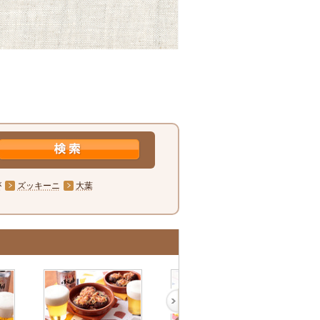
が
ズッキーニ
大葉