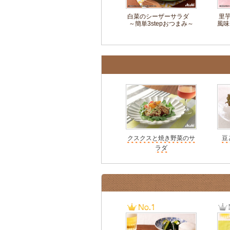
白菜のシーザーサラダ
里
～簡単3stepおつまみ～
風味
クスクスと焼き野菜のサ
豆
ラダ