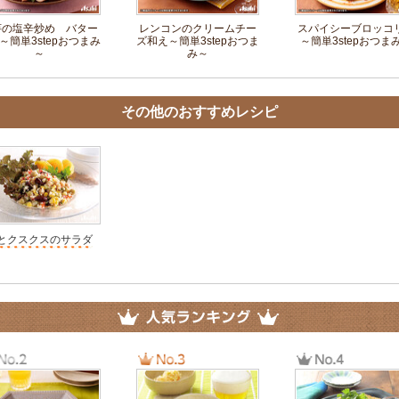
芋の塩辛炒め バター
レンコンのクリームチー
スパイシーブロッコ
～簡単3stepおつまみ
ズ和え～簡単3stepおつま
～簡単3stepおつま
～
み～
その他のおすすめレシピ
とクスクスのサラダ