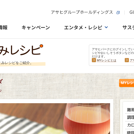
アサヒグループホールディングス
Gl
情報
キャンペーン
エンタメ・レシピ
サス
アサヒパークにログインしてい
シピやおいしそうボタンなどの
だけます。
MYレシピとは
ア
まみレシピをご紹介。
ダ
♪