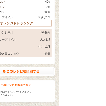
コン
40g
トマト
2個
コラ
適量
ーブオイル
大さじ1/2
 オレンジドレッシング
レンジ果汁
1/2個分
リーブオイル
大さじ2
小さじ1/3
挽き黒コショウ
適量
次元コードをスマートフォンで
ってください。