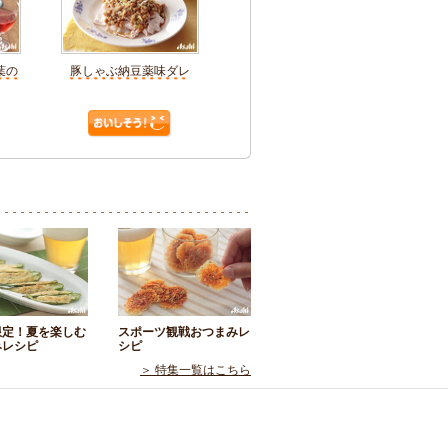
葉の
豚しゃぶ納豆薬味ダレ
限定！夏を楽しむ
スポーツ観戦おつまみレ
みレシピ
シピ
＞ 特集一覧はこちら