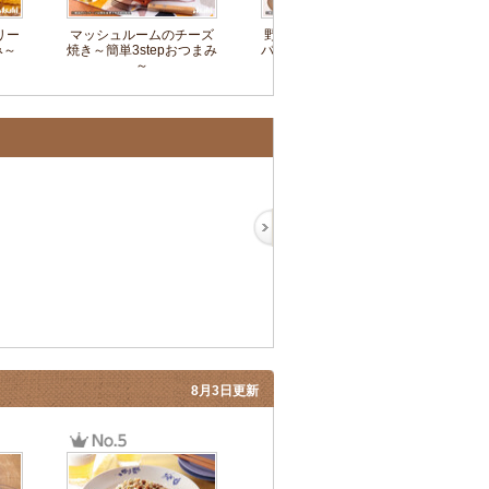
リー
マッシュルームのチーズ
野菜たっぷり焼肉ビビン
キュ
み～
焼き～簡単3stepおつまみ
バチャーハン～簡単3step
単
～
おつまみ～
8月3日更新