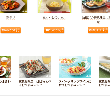
鶏チリ
豆もやしのナムル
油揚げの梅風味三つ
せ
つまみレ
家飲み限定！ぱぱっと作
スパークリングワインに
家飲み
るおつまみレシピ
合うおつまみレシピ
おつま