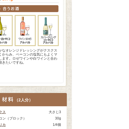
かなオレンジドレッシングがクスクス
くからみ、ベーコンの塩気にもよくマ
します。ロゼワインや白ワインと合わ
頂きたいですね。
（
2人分
）
クス
大さじ3
コン（ブロック）
30g
リカ
1/4個