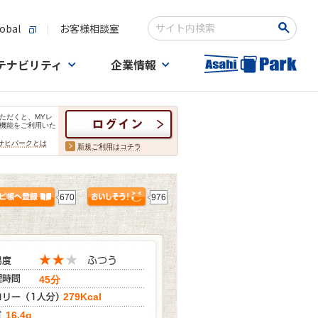
obal
お客様相談室
検索キーワード入力
テナビリティ
企業情報
ただくと、MYレ
機能をご利用いた
サヒパークとは
新規ご利用はコチラ
670
976
45分
279Kcal
16.4g