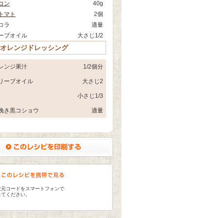
コン
40g
トマト
2個
コラ
適量
ーブオイル
大さじ1/2
 オレンジドレッシング
レンジ果汁
1/2個分
リーブオイル
大さじ2
小さじ1/3
挽き黒コショウ
適量
次元コードをスマートフォンで
ってください。