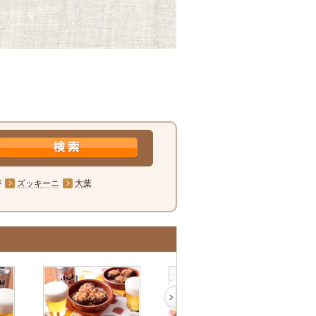
が
ズッキーニ
大葉