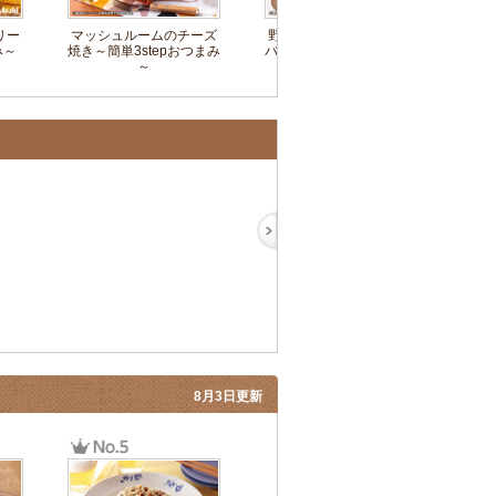
リー
マッシュルームのチーズ
野菜たっぷり焼肉ビビン
キュ
み～
焼き～簡単3stepおつまみ
バチャーハン～簡単3step
単
～
おつまみ～
8月3日更新