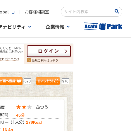
obal
お客様相談室
検索キーワード入力
テナビリティ
企業情報
ただくと、MYレ
機能をご利用いた
サヒパークとは
新規ご利用はコチラ
670
976
45分
279Kcal
16.4g