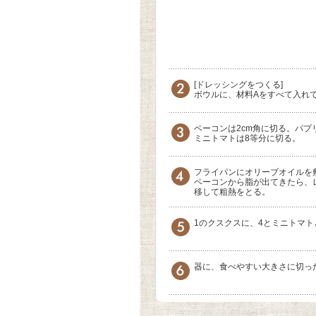
[ドレッシングをつくる]
ボウルに、材料Aをすべて入れ
ベーコンは2cm角に切る。パプ
ミニトマトは8等分に切る。
フライパンにオリーブオイルを
ベーコンから脂が出てきたら、
移して粗熱をとる。
1のクスクスに、4とミニトマト
器に、食べやすい大きさに切っ