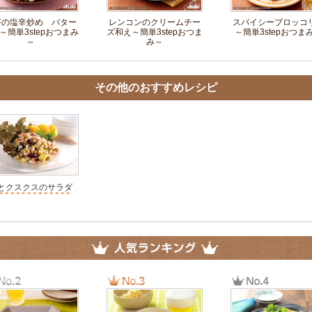
芋の塩辛炒め バター
レンコンのクリームチー
スパイシーブロッコ
～簡単3stepおつまみ
ズ和え～簡単3stepおつま
～簡単3stepおつま
～
み～
その他のおすすめレシピ
とクスクスのサラダ