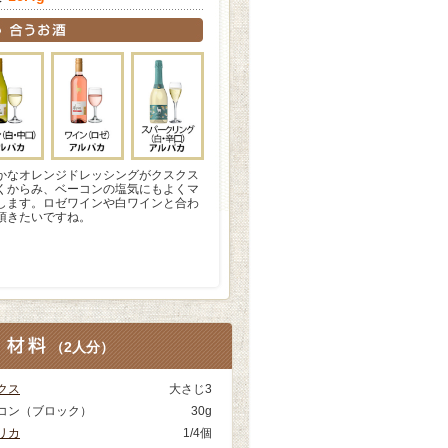
かなオレンジドレッシングがクスクス
くからみ、ベーコンの塩気にもよくマ
します。ロゼワインや白ワインと合わ
頂きたいですね。
（
2人分
）
クス
大さじ3
コン（ブロック）
30g
リカ
1/4個