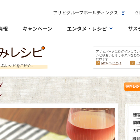
アサヒグループホールディングス
Gl
情報
キャンペーン
エンタメ・レシピ
サス
アサヒパークにログインしてい
シピやおいしそうボタンなどの
だけます。
MYレシピとは
ア
まみレシピをご紹介。
ダ
♪