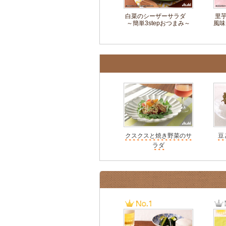
白菜のシーザーサラダ
里
～簡単3stepおつまみ～
風味
クスクスと焼き野菜のサ
豆
ラダ