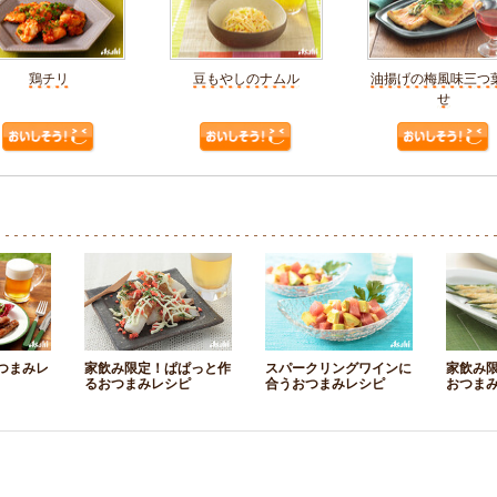
鶏チリ
豆もやしのナムル
油揚げの梅風味三つ
せ
つまみレ
家飲み限定！ぱぱっと作
スパークリングワインに
家飲み
るおつまみレシピ
合うおつまみレシピ
おつま