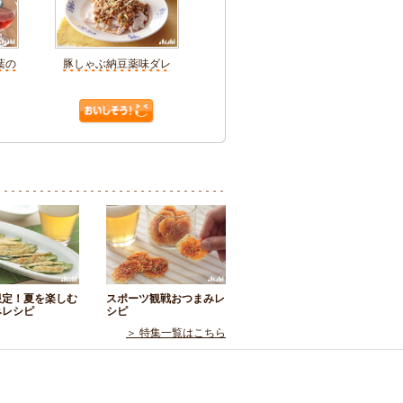
葉の
豚しゃぶ納豆薬味ダレ
限定！夏を楽しむ
スポーツ観戦おつまみレ
みレシピ
シピ
＞ 特集一覧はこちら