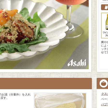
爽や
によ
ッチ
せて
クス
のお湯（分量外）を入れ
て戻す。
ベー
パプ