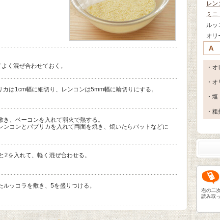
レン
ミニ
ルッ
オリ
A
てよく混ぜ合わせておく。
・オ
・オ
リカは1cm幅に細切り、レンコンは5mm幅に輪切りにする。
・塩
・粗
敷き、ベーコンを入れて弱火で熱する。
レンコンとパプリカを入れて両面を焼き、焼いたらバットなどに
と2を入れて、軽く混ぜ合わせる。
たルッコラを敷き、5を盛りつける。
右の二
読み取